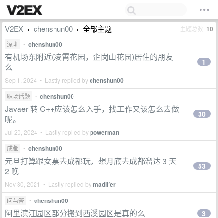
V2EX
chenshun00
全部主题
主题总数
10
›
›
深圳
•
chenshun00
有机场东附近(凌霄花园，企岗山花园)居住的朋友
1
么
Sep 1, 2024 • Lastly replied by
chenshun00
职场话题
•
chenshun00
Javaer 转 C++应该怎么入手，找工作又该怎么去做
30
呢。
Jul 20, 2024 • Lastly replied by
powerman
成都
•
chenshun00
元旦打算跟女票去成都玩，想月底去成都溜达 3 天
53
2 晚
Nov 30, 2021 • Lastly replied by
madlifer
问与答
•
chenshun00
阿里滨江园区部分搬到西溪园区是真的么
3