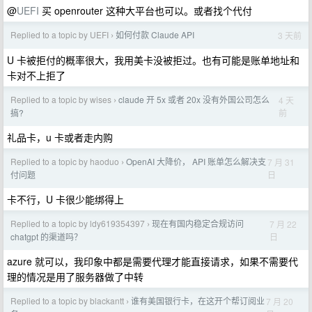
@
UEFI
买 openrouter 这种大平台也可以。或者找个代付
Replied to a topic by UEFI
如何付款 Claude API
3 天前
›
U 卡被拒付的概率很大，我用美卡没被拒过。也有可能是账单地址和
卡对不上拒了
Replied to a topic by wises
claude 开 5x 或者 20x 没有外国公司怎么
4 天
›
前
搞?
礼品卡，u 卡或者走内购
Replied to a topic by haoduo
OpenAI 大降价， API 账单怎么解决支
7 月 31
›
日
付问题
卡不行，U 卡很少能绑得上
Replied to a topic by ldy619354397
现在有国内稳定合规访问
7 月 22
›
日
chatgpt 的渠道吗？
azure 就可以，我印象中都是需要代理才能直接请求，如果不需要代
理的情况是用了服务器做了中转
Replied to a topic by blackantt
谁有美国银行卡，在这开个帮订阅业
7 月 20
›