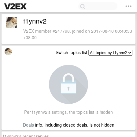
f1ynnv2
V2EX member #247798, joined on 2017-08-10 00:40:33
+08:00
Switch topics list
Per f1ynnv2's settings, the topics list is hidden
Deals
info, including closed deals, is not hidden
f1ynnv2's recent replies