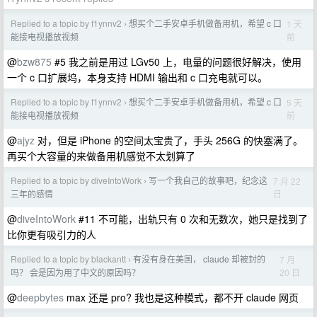
Replied to a topic by f1ynnv2
想买个二手安卓手机做备用机，希望 c 口
1 天
›
前
能接电视播放视频
@
bzw875
#5 我之前是用过 LGv50 上，电量的问题很好解决，使用
一个 c 口扩展坞，本身支持 HDMI 输出和 c 口充电就可以。
Replied to a topic by f1ynnv2
想买个二手安卓手机做备用机，希望 c 口
5 天
›
前
能接电视播放视频
@
ajyz
对，但是 iPhone 的空间太宝贵了，手头 256G 的快塞满了。
再买个大容量的来做备用机感觉不太划算了
Replied to a topic by diveIntoWork
​写一个我自己的故事吧，纪念这
7 月 22
›
日
三年的感情
@
diveIntoWork
#11 不可能，出轨只有 0 次和无数次，她只是找到了
比你更有吸引力的人
Replied to a topic by blackantt
有没有身在美国， claude 却被封的
7 月
›
20 日
吗？ 会是因为用了中文的原因吗？
@
deepbytes
max 还是 pro? 我也是这种模式，都不开 claude 网页