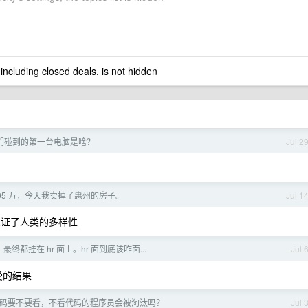
 including closed deals, is not hidden
们碰到的第一台电脑是啥？
Jul 2
 105 万，今天我卖掉了惠州的房子。
Jul 1
我见证了人类的多样性
最终都挂在 hr 面上。hr 面到底该咋面...
Jul 
受的结果
的代码要不要看，不看代码的程序员会被淘汰吗？
Jul 