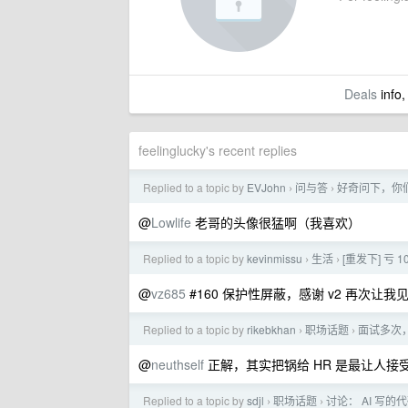
Deals
info,
feelinglucky's recent replies
Replied to a topic by
EVJohn
问与答
好奇问下，你
›
›
@
Lowlife
老哥的头像很猛啊（我喜欢）
Replied to a topic by
kevinmissu
生活
[重发下] 亏
›
›
@
vz685
#160 保护性屏蔽，感谢 v2 再次让
Replied to a topic by
rikebkhan
职场话题
面试多次，
›
›
@
neuthself
正解，其实把锅给 HR 是最让人接
Replied to a topic by
sdjl
职场话题
讨论： AI 写
›
›