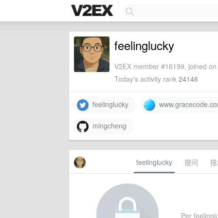
feelinglucky
V2EX member #16199, joined on 
Today's activity rank
24146
feelinglucky
www.gracecode.c
mingcheng
feelinglucky
提问
技
Per feelinglu