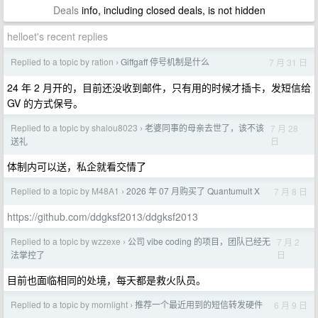
Deals
info, including closed deals, is not hidden
helloet's recent replies
Replied to a topic by ration
Giffgaff 停号机制是什么
7 月 31 日
›
24 年 2 月开的，目前还没收到邮件，只有用的时候才插卡，发短信给
GV 的方式保号。
Replied to a topic by shalou8023
老婆同事的母亲去世了，该不该
7 月 28
›
日
送礼
体制内可以送，私企就看交情了
Replied to a topic by M48A1
2026 年 07 月购买了 Quantumult X
7 月 8 日
›
https://github.com/ddgksf2013/ddgksf2013
Replied to a topic by wzzexe
公司 vibe coding 的项目，团队已经无
7 月 2
›
日
法掌控了
目前也面临相同的处境，每天都是救火队员。
Replied to a topic by mornlight
推荐一个最近用到的短信转发硬件
6 月 9 日
›