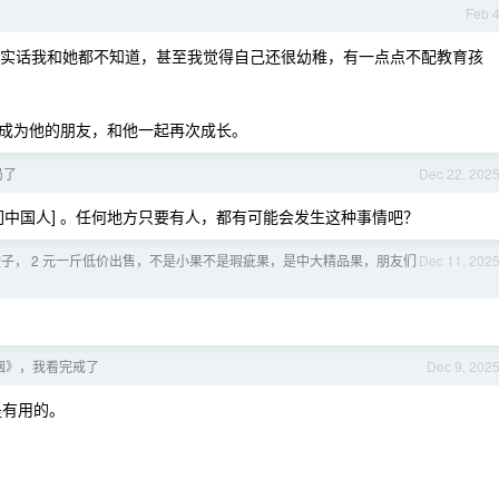
Feb 
，说实话我和她都不知道，甚至我觉得自己还很幼稚，有一点点不配教育孩
成为他的朋友，和他一起再次成长。
局了
Dec 22, 202
我们中国人] 。任何地方只要有人，都有可能会发生这种事情吧？
子， 2 元一斤低价出售，不是小果不是瑕疵果，是中大精品果，朋友们
Dec 11, 202
烟》，我看完戒了
Dec 9, 202
是有用的。