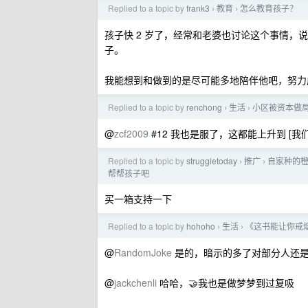
Replied to a topic by
frank3
教育
怎么教育孩子？
›
›
孩子快 2 岁了，经常和老婆也讨论这个事情
子。
我能想到和做到的是尽可能多地陪伴他吧，努力
Replied to a topic by
renchong
生活
小区被资本做
›
›
@
zcf2009
#12 我也是服了，这都能上升到 [
Replied to a topic by
struggletoday
推广
自家种的橙
›
›
帮帮孩子吧
买一箱支持一下
Replied to a topic by
hohoho
生活
《这书能让你戒
›
›
@
RandomJoke
是的，暗示的多了对部分人还
@
jackchenli
哈哈，🤝我也是做梦梦到过复吸