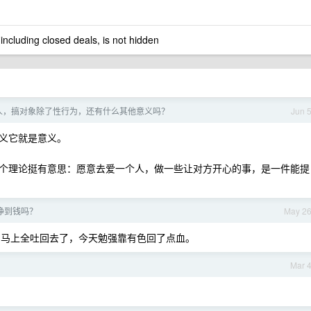
 including closed deals, is not hidden
人，搞对象除了性行为，还有什么其他意义吗？
Jun 
义它就是意义。
个理论挺有意思：愿意去爱一个人，做一些让对方开心的事，是一件能提
 挣到钱吗？
May 2
利马上全吐回去了，今天勉强靠有色回了点血。
Mar 