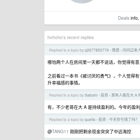
Deals
info,
hohoho's recent replies
Replied to a topic by
q2677855779
情感
问问过来
›
›
哪怕两个人在房间里一天都不说话，你觉得有意
之前看过一本书《被讨厌的勇气》，个人觉得有
升幸福感的事情。
Replied to a topic by
Satoshl
投资
真有人能在大 A
›
›
有，不少老哥在大 A 是持续盈利的。今年的盈
Replied to a topic by
queifa
投资
今天你亏钱了吗？
›
›
@
TANG11
刚刚把剩余现金突突了中远海控