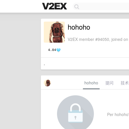
hohoho
V2EX member #94050, joined on 
4.04
.
hohoho
提问
技术
Per hohoho's