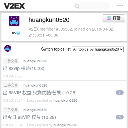
huangkun0520
打赏
V2EX member #305502, joined on 2018-04-02
1.05
21:50:31 +08:00
Switch topics list
二手交易
•
huangkun0520
出 88vip 权益(10.28)
Oct 29, 2025
二手交易
•
huangkun0520
出 88VIP 权益 只剩优酷/芒果 (10.28)
1
Oct 30, 2024 • Lastly replied by
huangkun0520
二手交易
•
huangkun0520
出今日 88VIP 权益 (10.28)
4
Oct 28, 2024 • Lastly replied by
huangkun0520