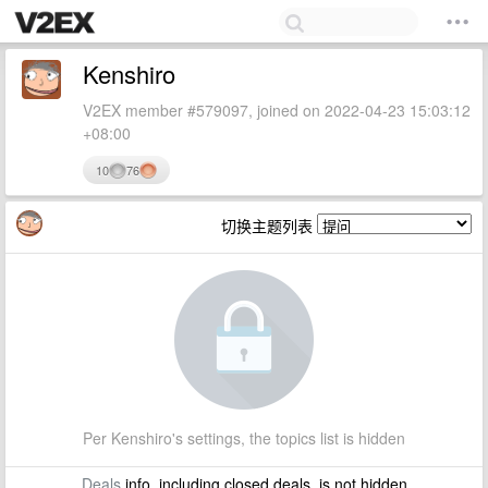
Kenshiro
V2EX member #579097, joined on 2022-04-23 15:03:12
+08:00
10
76
切换主题列表
Per Kenshiro's settings, the topics list is hidden
Deals
info, including closed deals, is not hidden