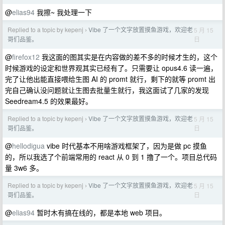
@
elias94
我擦~ 我处理一下
Replied to a topic by kepenj
Vibe 了一个文字放置摸鱼游戏，欢迎老
5 月 15
›
日
哥们品鉴。
@
firefox12
我这面的图其实是在内容做的差不多的时候才生的，这个
时候游戏的设定和世界观其实已经有了。只需要让 opus4.6 读一遍，
完了让他出能直接喂给生图 AI 的 promt 就行，剩下的就等 promt 出
完自己确认没问题就让生图去批量生就行，我这面试了几家的发现
Seedream4.5 的效果最好。
Replied to a topic by kepenj
Vibe 了一个文字放置摸鱼游戏，欢迎老
5 月 15
›
日
哥们品鉴。
@
hellodigua
vibe 时代基本不用啥游戏框架了，因为是做 pc 摸鱼
的，所以我选了个前端常用的 react 从 0 到 1 撸了一个。项目总代码
量 3w6 多。
Replied to a topic by kepenj
Vibe 了一个文字放置摸鱼游戏，欢迎老
5 月 15
›
日
哥们品鉴。
@
elias94
暂时木有搞在线的，都是本地 web 项目。