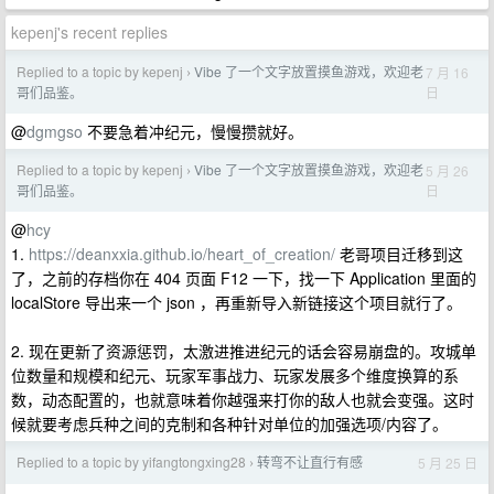
kepenj's recent replies
Replied to a topic by kepenj
Vibe 了一个文字放置摸鱼游戏，欢迎老
7 月 16
›
日
哥们品鉴。
@
dgmgso
不要急着冲纪元，慢慢攒就好。
Replied to a topic by kepenj
Vibe 了一个文字放置摸鱼游戏，欢迎老
5 月 26
›
日
哥们品鉴。
@
hcy
1.
https://deanxxia.github.io/heart_of_creation/
老哥项目迁移到这
了，之前的存档你在 404 页面 F12 一下，找一下 Application 里面的
localStore 导出来一个 json ，再重新导入新链接这个项目就行了。
2. 现在更新了资源惩罚，太激进推进纪元的话会容易崩盘的。攻城单
位数量和规模和纪元、玩家军事战力、玩家发展多个维度换算的系
数，动态配置的，也就意味着你越强来打你的敌人也就会变强。这时
候就要考虑兵种之间的克制和各种针对单位的加强选项/内容了。
Replied to a topic by yifangtongxing28
转弯不让直行有感
5 月 25 日
›