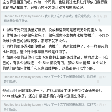
这也算是相互的吧，作为一个司机，也碰到过太多红灯却依旧我行我
素的电动车车主。只有百吨王才能让双方都彬彬如理。
Replied to a topic by Srande
我开发了这么多游戏，也没啥热度，不
5 月 25
›
日
知道我做错了什么
1. 游戏不光只是质量好就行，投放和运营可是游戏另外两座大山。
2. 作独游可不是做完就完了，做完后你不去想办法投放/推广，不想办
法维护自己的游戏玩家，那可不就不火么。
3. 同样的很多游戏即便做完，也推广，也运营维护了，不一样暴死的
比比皆是。这个行业很早就已经是红海了。
4. 如果不信的话你可以去 itch 翻翻上面的游戏作品，横向对比一下自
己的，有多少游戏连 1 个 Star 都没有的，那些 Star 能超 10 个以上
的他们是如何作推广和玩家回维护的，这些都是可以学习的。
Replied to a topic by kepenj
Vibe 了一个文字放置摸鱼游戏，欢迎老
5 月 18
›
日
哥们品鉴。
@
elias94
问题我处理一下，游戏现阶段主线下来到传奇通关最后
boss 就结束了。还在扩展更多横向内容以及重生体系。
Replied to a topic by kepenj
Vibe 了一个文字放置摸鱼游戏，欢迎老
5 月 17
›
日
哥们品鉴。