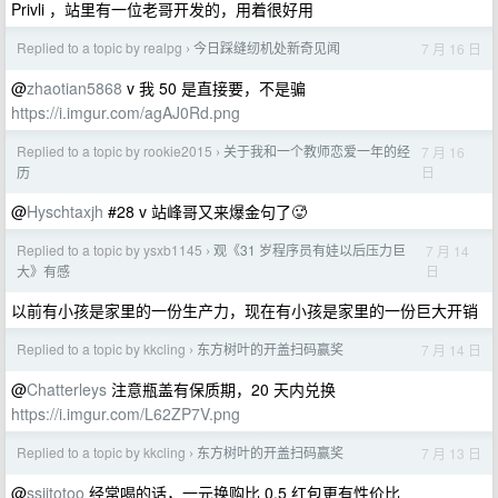
Privli ，站里有一位老哥开发的，用着很好用
Replied to a topic by realpg
今日踩缝纫机处新奇见闻
7 月 16 日
›
@
zhaotian5868
v 我 50 是直接要，不是骗
https://i.imgur.com/agAJ0Rd.png
Replied to a topic by rookie2015
关于我和一个教师恋爱一年的经
7 月 16
›
日
历
@
Hyschtaxjh
#28 v 站峰哥又来爆金句了🥵
Replied to a topic by ysxb1145
观《31 岁程序员有娃以后压力巨
7 月 14
›
日
大》有感
以前有小孩是家里的一份生产力，现在有小孩是家里的一份巨大开销
Replied to a topic by kkcling
东方树叶的开盖扫码赢奖
7 月 14 日
›
@
Chatterleys
注意瓶盖有保质期，20 天内兑换
https://i.imgur.com/L62ZP7V.png
Replied to a topic by kkcling
东方树叶的开盖扫码赢奖
7 月 13 日
›
@
ssiitotoo
经常喝的话，一元换购比 0.5 红包更有性价比