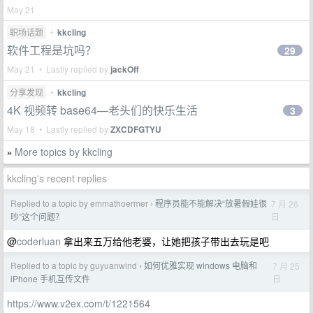
May 21
职场话题
•
kkcling
软件工程是坑吗？
29
May 21 • Lastly replied by
jackOff
分享发现
•
kkcling
4K 视频转 base64—老头们的快乐生活
3
May 18 • Lastly replied by
ZXCDFGTYU
More topics by kkcling
»
kkcling's recent replies
Replied to a topic by emmathoermer
程序员能不能解决“放暑假娃很
7 月 26
›
日
吵”这个问题？
@
coderluan
拿出来五万给他老婆，让她把孩子带出去玩是吧
Replied to a topic by guyuanwind
如何优雅实现 windows 电脑和
7 月 25
›
日
iPhone 手机互传文件
https://www.v2ex.com/t/1221564