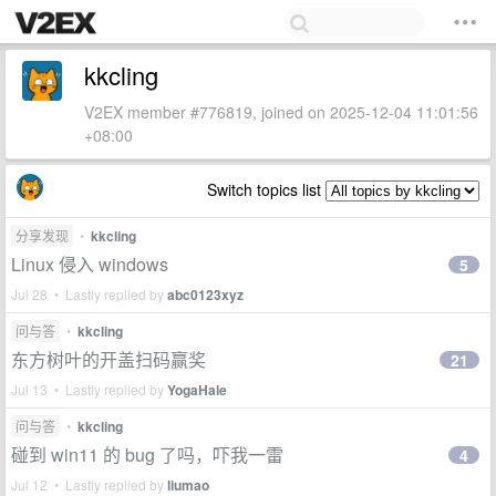
kkcling
V2EX member #776819, joined on 2025-12-04 11:01:56
+08:00
Switch topics list
分享发现
•
kkcling
Linux 侵入 windows
5
Jul 28 • Lastly replied by
abc0123xyz
问与答
•
kkcling
东方树叶的开盖扫码赢奖
21
Jul 13 • Lastly replied by
YogaHale
问与答
•
kkcling
碰到 win11 的 bug 了吗，吓我一雷
4
Jul 12 • Lastly replied by
liumao