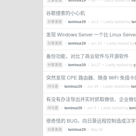
laminux29
lu
谷歌搜索的小心机
分享发现
•
laminux29
•
Jul 2
• Lastly replied by
la
发现 Windows Server 一个比 Linux Se
分享发现
•
laminux29
•
Jun 25
• Lastly replied by
备份功能，对比了商业软件与开源软件
分享发现
•
laminux29
•
Jul 27
• Lastly replied by
y
突然发现 CPE 路由器、随身 WiFi 免插
问与答
•
laminux29
•
Jun 29
• Lastly replied by
la
有没有办法导出并实时抓取微信、企业微
问与答
•
laminux29
•
Jun 5
• Lastly replied by
lam
很奇怪的 BUG，向日葵远程控制造成汉
分享发现
•
laminux29
•
May 30