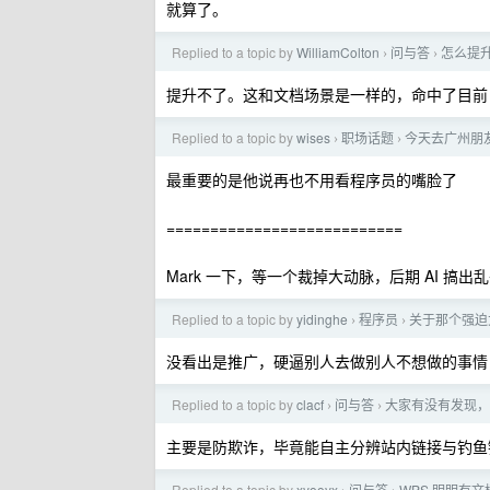
就算了。
Replied to a topic by
WilliamColton
问与答
怎么提升
›
›
提升不了。这和文档场景是一样的，命中了目前 
Replied to a topic by
wises
职场话题
今天去广州朋友工
›
›
最重要的是他说再也不用看程序员的嘴脸了
===========================
Mark 一下，等一个裁掉大动脉，后期 AI 搞
Replied to a topic by
yidinghe
程序员
关于那个强迫女
›
›
没看出是推广，硬逼别人去做别人不想做的事情
Replied to a topic by
clacf
问与答
大家有没有发现，
›
›
主要是防欺诈，毕竟能自主分辨站内链接与钓鱼
Replied to a topic by
xyooyx
问与答
WPS 明明有