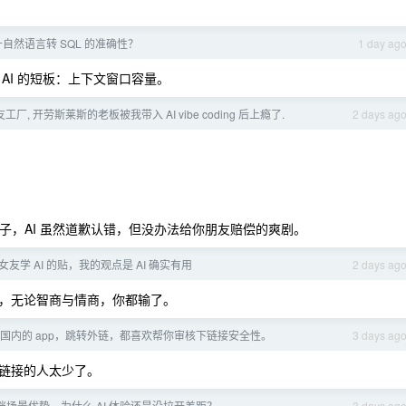
自然语言转 SQL 的准确性？
1 day ag
AI 的短板：上下文窗口容量。
厂, 开劳斯莱斯的老板被我带入 AI vibe coding 后上瘾了.
2 days ag
出乱子，AI 虽然道歉认错，但没办法给你朋友赔偿的爽剧。
友学 AI 的贴，我的观点是 AI 确实有用
2 days ag
，无论智商与情商，你都输了。
国内的 app，跳转外链，都喜欢帮你审核下链接安全性。
3 days ag
链接的人太少了。
文档场景优势，为什么 AI 体验还是没拉开差距？
3 days ag