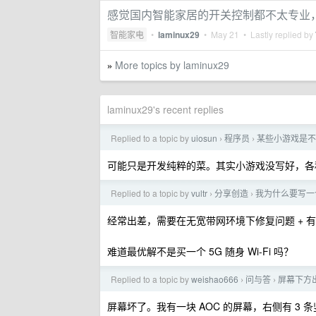
感觉国内智能家居的开关控制都不太专业
智能家电
•
laminux29
•
May 21
• Lastly replied by
More topics by laminux29
»
laminux29's recent replies
Replied to a topic by
uiosun
程序员
某些小游戏是不
›
›
可能只是开发纯粹的菜。其实小游戏没写好，各种
Replied to a topic by
vultr
分享创造
我为什么要写一个
›
›
经常出差，需要在无宽带网环境下修复问题 + 
难道最优解不是买一个 5G 随身 Wi-Fi 吗？
Replied to a topic by
weishao666
问与答
屏幕下方
›
›
屏幕坏了。我有一块 AOC 的屏幕，右侧有 