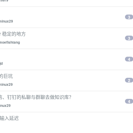
cifer9
3
minux29
rver 稳定的地方
3
moefishtang
4
jd
卡的巨坑
2
minux29
信、钉钉的私聊与群聊去做知识库？
4
inux29
字输入延迟