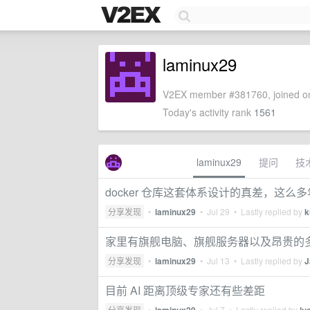
laminux29
V2EX member #381760, joined on
Today's activity rank
1561
laminux29
提问
技
docker 仓库这套体系设计的真差，这
分享发现
•
laminux29
•
Jul 29
• Lastly replied by
k
家里有旗舰电脑、旗舰服务器以及昂贵的多
分享发现
•
laminux29
•
Jul 13
• Lastly replied by
J
目前 AI 距离顶级专家还有些差距
分享发现
•
•
Jul 7
• Lastly replied by