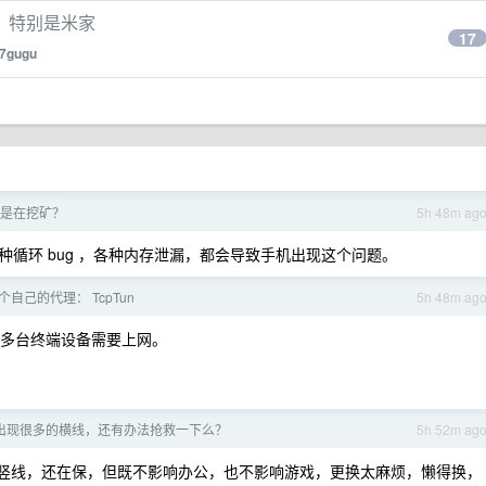
，特别是米家
17
7gugu
是在挖矿？
5h 48m ag
循环 bug ，各种内存泄漏，都会导致手机出现这个问题。
自己的代理： TcpTun
5h 48m ag
有多台终端设备需要上网。
出现很多的横线，还有办法抢救一下么？
5h 52m ag
3 条竖线，还在保，但既不影响办公，也不影响游戏，更换太麻烦，懒得换，