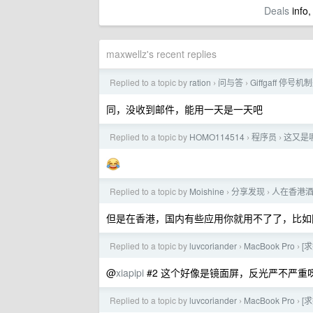
Deals
info,
maxwellz's recent replies
Replied to a topic by
ration
问与答
Giffgaff 停号
›
›
同，没收到邮件，能用一天是一天吧
Replied to a topic by
HOMO114514
程序员
这又是哪位
›
›
Replied to a topic by
Moishine
分享发现
人在香港
›
›
但是在香港，国内有些应用你就用不了了，比如
Replied to a topic by
luvcoriander
MacBook Pro
[求
›
›
@
xiapipi
#2 这个好像是镜面屏，反光严不严重
Replied to a topic by
luvcoriander
MacBook Pro
[求
›
›