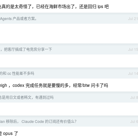
 ，颜色真的是太奇怪了，已经在海鲜市场出了，还是回归 ips 吧
Agents 产品或者方案。
Jul 2
家，把客厅搞成了电竞房分享一下
Jul 1
 真的和 cc 性能差不多吗
Jul 1
6 sol high ，codex 完成任务就是要慢的多，经常/btw 问卡了吗
最近总是用日文或者韩文，有遇到过吗
Jul 
 Plan 移除后， Claude Code 的订阅还有价值么？
Jul 
opus 了