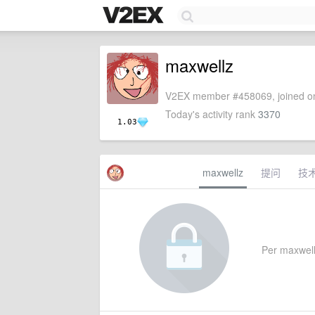
maxwellz
V2EX member #458069, joined on
Today's activity rank
3370
1.03
maxwellz
提问
技
Per maxwellz