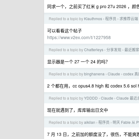
同求一个，之前买了红米 g pro 27u 2026
Replied to a topic by
Klauthmos
程序员
求推荐云端 
›
›
可以看看这个帖子
https://www.v2ex.com/t/1227958
Replied to a topic by
Chatterleys
分享发现
最近搬
›
›
显示器是一个 27 一个 24 的吗？
Replied to a topic by
binghanena
Claude
codex
›
›
2 个都在用，cc opus4.8 high 和 codex 5.
Replied to a topic by
YDDDD
Claude
Claude 
›
›
现在就遇到了，库库输出日文中
Replied to a topic by
aikilan
程序员
明天 Fable 从
›
›
7 月 13 日，之前加的额度没了，很伤，不能爽蹬 