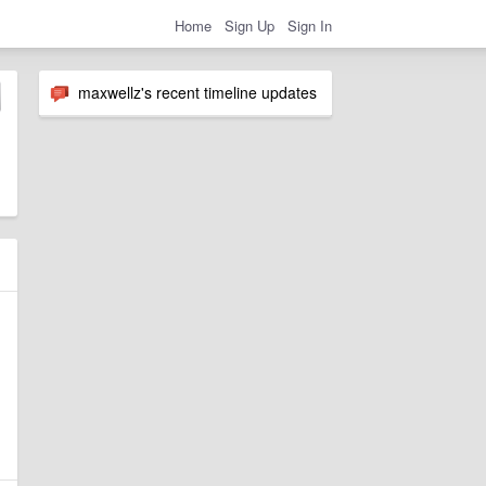
Home
Sign Up
Sign In
maxwellz's recent timeline updates