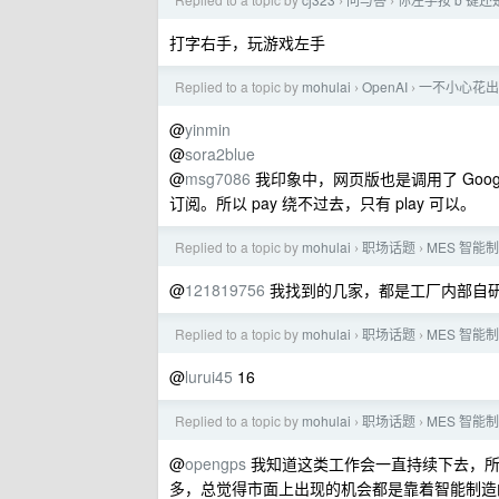
›
›
打字右手，玩游戏左手
Replied to a topic by
mohulai
OpenAI
一不小心花出去
›
›
@
yinmin
@
sora2blue
@
msg7086
我印象中，网页版也是调用了 Google
订阅。所以 pay 绕不过去，只有 play 可以。
Replied to a topic by
mohulai
职场话题
MES 智
›
›
@
121819756
我找到的几家，都是工厂内部自
Replied to a topic by
mohulai
职场话题
MES 智
›
›
@
lurui45
16
Replied to a topic by
mohulai
职场话题
MES 智
›
›
@
opengps
我知道这类工作会一直持续下去，所
多，总觉得市面上出现的机会都是靠着智能制造的