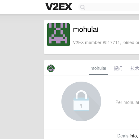
mohulai
V2EX member #517711, joined on
mohulai
提问
技术
Per mohulai'
Deals
info,