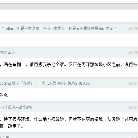
一个 offer，但是不太满意，有点不太想去，但是又不想继续投简历面试了
Jul 2
被拔怎么办
Jul 2
，贴在车棚上，谁再拔我杀他全家。反正在离开那垃圾小区之前，没再被
be coding 做了「在乎」：一个以人为中心的关系记录 App
Jul 2
重合。
何不让猫进入某个房间
Jul 2
，换了很多环境，什么地方都敢跳，但就不在厨房捣乱，从没跳上过厨房
趣，跳走了。
是右手
Jul 