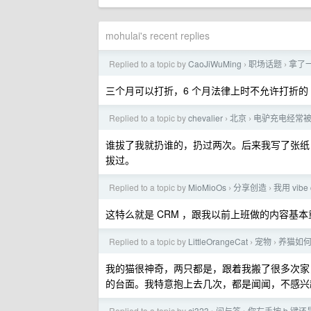
mohulai's recent replies
Replied to a topic by
CaoJiWuMing
职场话题
拿了
›
›
三个月可以打折，6 个月法律上时不允许打折的
Replied to a topic by
chevalier
北京
电驴充电经常
›
›
谁拔了我就扔谁的，扔过两次。后来我写了张纸
拔过。
Replied to a topic by
MioMioOs
分享创造
我用 vi
›
›
这特么就是 CRM ，跟我以前上班做的内容基本
Replied to a topic by
LittleOrangeCat
宠物
养猫如
›
›
我的猫很神奇，两只都是，跟着我搬了很多次家
的台面。我特意抱上去几次，都是闻闻，不感兴
Replied to a topic by
cj323
问与答
你左手按 b 键还