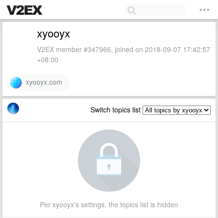
xyooyx
V2EX member #347966, joined on 2018-09-07 17:42:57
+08:00
xyooyx.com
Switch topics list
Per xyooyx's settings, the topics list is hidden