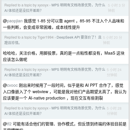
Replied to a topic by xyooyx
WPS 明明有文档场景优势，为什么
5 小时 3 分
›
钟前
AI 体验还是没拉开差距？
@
paopjian
我感觉 1-85 分可以靠 agent ，85-95 不注入个人品味和
一些判断，会变成非常困难，成本线性提升
Replied to a topic by Tiger1994
DeepSeek API 要涨价了！且
5 小时 20 分
›
钟前
蹬且珍惜。
哈哈哈，关注价格，用脚投票，真的是一点粘性都没有，MaaS 这块
应该怎么做呢
Replied to a topic by xyooyx
WPS 明明有文档场景优势，为什么
5 小时 24
›
分钟前
AI 体验还是没拉开差距？
@
cvooc
刚出来时候用了一段时间，似乎是和 AI PPT 合作了，感觉
入口像嵌入了个 webview ，可能是我对他们产品期望太高了，我认为
应该要是一个 AI-native production ，现在交互有些割裂
Replied to a topic by xyooyx
WPS 明明有文档场景优势，为什么
5 小时 28
›
分钟前
AI 体验还是没拉开差距？
@
tf2
可能有适合他们的管理、协作模式，但反馈到终端的体验目前是