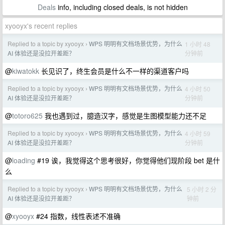
Deals
info, including closed deals, is not hidden
xyooyx's recent replies
Replied to a topic by xyooyx
WPS 明明有文档场景优势，为什么
1 小时 48
›
分钟前
AI 体验还是没拉开差距？
@
kiwatokk
长见识了，终生会员是什么不一样的渠道客户吗
Replied to a topic by xyooyx
WPS 明明有文档场景优势，为什么
4 小时 50
›
分钟前
AI 体验还是没拉开差距？
@
totoro625
我也遇到过，臆造汉字，感觉是生图模型能力还不足
Replied to a topic by xyooyx
WPS 明明有文档场景优势，为什么
4 小时 59
›
分钟前
AI 体验还是没拉开差距？
@
loading
#19 诶，我觉得这个思考很好，你觉得他们现阶段 bet 是什
么
Replied to a topic by xyooyx
WPS 明明有文档场景优势，为什么
5 小时 2 分
›
钟前
AI 体验还是没拉开差距？
@
xyooyx
#24 指数，线性表述不准确