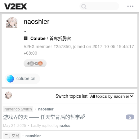
naoshier
..
🏢
Colube
/ 首席折腾官
V2EX member #257850, joined on 2017-10-05 19:45:17
+08:00
6
43
colube.cn
Switch topics list
Nintendo Switch
•
naoshier
游戏界的天 —— 任天堂背后的哲学🌈
5
May 24, 2025 • Lastly replied by
razios
二手交易
•
naoshier