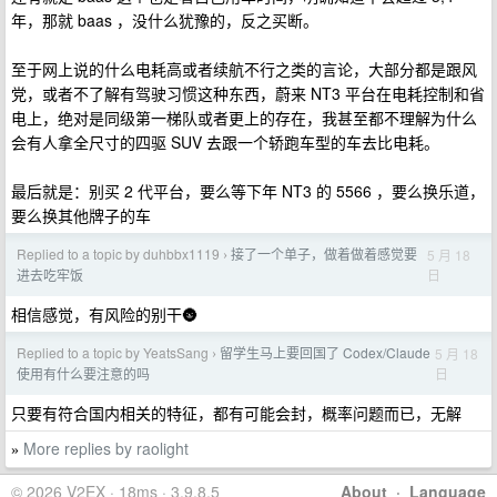
年，那就 baas ，没什么犹豫的，反之买断。
至于网上说的什么电耗高或者续航不行之类的言论，大部分都是跟风
党，或者不了解有驾驶习惯这种东西，蔚来 NT3 平台在电耗控制和省
电上，绝对是同级第一梯队或者更上的存在，我甚至都不理解为什么
会有人拿全尺寸的四驱 SUV 去跟一个轿跑车型的车去比电耗。
最后就是：别买 2 代平台，要么等下年 NT3 的 5566 ，要么换乐道，
要么换其他牌子的车
Replied to a topic by duhbbx1119
接了一个单子，做着做着感觉要
5 月 18
›
日
进去吃牢饭
相信感觉，有风险的别干🌚
Replied to a topic by YeatsSang
留学生马上要回国了 Codex/Claude
5 月 18
›
日
使用有什么要注意的吗
只要有符合国内相关的特征，都有可能会封，概率问题而已，无解
More replies by raolight
»
© 2026 V2EX · 18ms · 3.9.8.5
About
·
Language