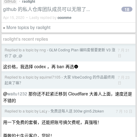
GitHub
•
raolight
github 的私人仓库团队成员可以无限了...
18
Apr 15, 2020 • Lastly replied by
ooonme
More topics by raolight
»
raolight's recent replies
Replied to a topic by nng
GLM Coding Plan 编码套餐要更新 V3 涨
7 月 31
›
日
价了 @_@
这价格，我选择 codex ，再 ban 再选🌚
Replied to a topic by squirrel7105
大家 VibeCoding 的作品最终用
7 月 23
›
日
起来了嘛？
@
waitu1232
那你还不赶紧迁移到 Cloudflare 大善人上面，速度还是
不错的
Replied to a topic by LaLy
免费送每人送 300w glm5.2token
7 月 10 日
›
用一下免费的套餐，还能把账号搞欠费呢，真强哦！
尊敬的七牛云客户，您好！