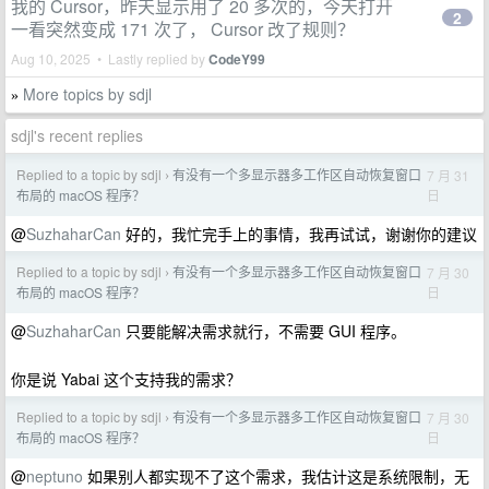
我的 Cursor，昨天显示用了 20 多次的，今天打开
2
一看突然变成 171 次了， Cursor 改了规则？
Aug 10, 2025 • Lastly replied by
CodeY99
More topics by sdjl
»
sdjl's recent replies
Replied to a topic by sdjl
有没有一个多显示器多工作区自动恢复窗口
7 月 31
›
日
布局的 macOS 程序？
@
SuzhaharCan
好的，我忙完手上的事情，我再试试，谢谢你的建议
Replied to a topic by sdjl
有没有一个多显示器多工作区自动恢复窗口
7 月 30
›
日
布局的 macOS 程序？
@
SuzhaharCan
只要能解决需求就行，不需要 GUI 程序。
你是说 Yabai 这个支持我的需求？
Replied to a topic by sdjl
有没有一个多显示器多工作区自动恢复窗口
7 月 30
›
日
布局的 macOS 程序？
@
neptuno
如果别人都实现不了这个需求，我估计这是系统限制，无