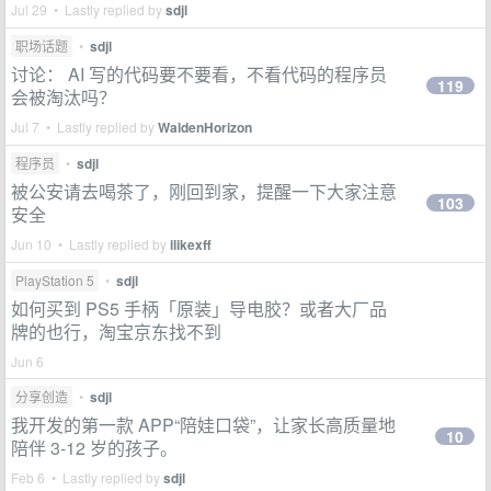
Jul 29 • Lastly replied by
sdjl
职场话题
•
sdjl
讨论： AI 写的代码要不要看，不看代码的程序员
119
会被淘汰吗？
Jul 7 • Lastly replied by
WaldenHorizon
程序员
•
sdjl
被公安请去喝茶了，刚回到家，提醒一下大家注意
103
安全
Jun 10 • Lastly replied by
ilikexff
PlayStation 5
•
sdjl
如何买到 PS5 手柄「原装」导电胶？或者大厂品
牌的也行，淘宝京东找不到
Jun 6
分享创造
•
sdjl
我开发的第一款 APP“陪娃口袋”，让家长高质量地
10
陪伴 3-12 岁的孩子。
Feb 6 • Lastly replied by
sdjl