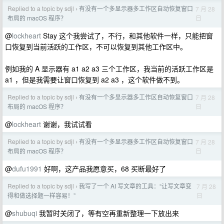
Replied to a topic by sdjl
有没有一个多显示器多工作区自动恢复窗口
7 月 28
›
日
布局的 macOS 程序？
@
lockheart
Stay 这个我尝试了，不行，和其他软件一样，只能把窗
口恢复到当前活跃的工作区，不可以恢复到其他工作区中。
例如我的 A 显示器有 a1 a2 a3 三个工作区，我当前的活跃工作区是
a1 ，但是我需要让窗口恢复到 a2 a3 ，这个软件做不到。
Replied to a topic by sdjl
有没有一个多显示器多工作区自动恢复窗口
7 月 28
›
日
布局的 macOS 程序？
@
lockheart
谢谢，我试试看
Replied to a topic by sdjl
有没有一个多显示器多工作区自动恢复窗口
7 月 28
›
日
布局的 macOS 程序？
@
dufu1991
好啊，这产品我愿意买，68 买断最好了
Replied to a topic by sdjl
我写了一个 AI 写文章的工具：“让写文章变
7 月 28
›
日
得和做选择题一样容易！”
@
shubuqi
我暂时关闭了，等有空再重新整理一下放出来