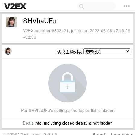
SHVhaUFu
V2EX member #633121, joined on 2023-06-08 17:19:26
+08:00
切换主题列表
Per SHVhaUFu's settings, the topics list is hidden
Deals
info, including closed deals, is not hidden
© 2026 V2EX · 7ms · 3.9.8.5
About
·
Language