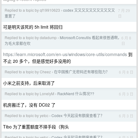
Replied to a topic by qf19910623
codex 又又又又又又又又又又又
7 月 29
›
日
重置了
可是明天该死的 5h limit 将回归
Replied to a topic by datadump
Microsoft.Coreutils 看起来很普通啊，
6 月 8
›
日
为毛大家都在吹
https://learn.microsoft.com/en-us/windows/core-utils/commands
到
不止 20 多个，但是感觉好多没用的
Replied to a topic by Cheez
在中国推广无密码还有哪些阻力？
6 月 8 日
›
小米之前支持，后来取消了
Replied to a topic by LonelyM
RackNerd 什么情况??
6 月 3 日
›
机房搬迁了，没有 DC02 了
Replied to a topic by yetcc
Codex 今天起没有额度查看了？
6 月 3 日
›
Tibo 为了重置额度不择手段（狗头
Replied to a topic by yetcc
Codex 今天起没有额度查看了？
6 月 3 日
›