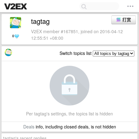
tagtag
打赏
V2EX member #167851, joined on 2016-04-12
0
12:55:51 +08:00
Switch topics list
Per tagtag's settings, the topics list is hidden
Deals
info, including closed deals, is not hidden
tagtag's recent replies