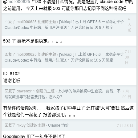
@
moli000625
#130 不清楚什么情况，我是配置到 claude code 中的
之前能用， 今天上来就报 503 可能你那日志记录不到这种情况吧
4
回复了 moli000625 创建的主题
[Yukiapi ] 已上线 GPT-5.6 一家稳定平价
›
天
Claude/Codex 中转站，新用户注册送 1 刀评论区留 id 送 5 刀额度！
前
503 了 感觉不是很稳定。。。。
7 月
回复了 moli000625 创建的主题
[Yukiapi ] 已上线 GPT-5.6 一家稳定平价
›
30
Claude/Codex 中转站，新用户注册送 1 刀评论区留 id 送 5 刀额度！
日
ID: 8102
谢谢老板
回复了 dawenxi11 创建的主题
上小学的弟弟被初中生霸凌，要钱，不
7 月
›
29 日
给就威胁辱骂扬言要打他，怎么办？
有条件的话搬家吧.......我家孩子初中毕业了 还在被“大哥”要钱 然后这
个钱是他们一起花了 报警都没用。。。
回复了 mx3y 创建的主题
Claude 询价
7 月 28 日
›
Googleplay 用了一年多还是封了