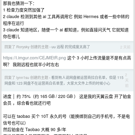
那我也猜测一下：
1 检查力度突然加强了
2 claude 检测到其他 ai 工具再调用它 例如 Hermes 或者一些中转的
程序在运行
3 claude 知道地区，随便一个 ai 都知道，例如直接问天气 它就知道
你在哪儿
回复了 Rorysky 创建的主题
uu 远程 的完成度太高了
2 天前
›
https://i.imgur.com/CEJMEtR.png
这个 3 小时上传流量是不是有点高
啊？ 我刚远程也就半小时左右
2
回复了 lynn1su 创建的主题
看到有人说网盘被运营商拉白名单，但是 115
›
天
网盘和 123 网盘不在运营商白名单里，大家大文件上传的时候小心
前
进度 │ 约 75%（约 165 GB / 220 GB ） 这是我的天翼云盘 开了铂金
会员 ，综合看也就还行吧
可以在 taobao 买个 10T 永久的号（能换绑到自己的手机号，不是电
信号也可以）
然后铂金在 Taobao 大概 90 多/年