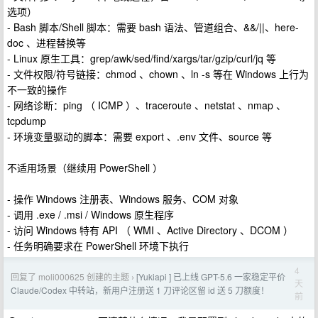
选项）
- Bash 脚本/Shell 脚本：需要 bash 语法、管道组合、&&/||、here-
doc 、进程替换等
- Linux 原生工具：grep/awk/sed/find/xargs/tar/gzip/curl/jq 等
- 文件权限/符号链接：chmod 、chown 、ln -s 等在 Windows 上行为
不一致的操作
- 网络诊断：ping （ ICMP ）、traceroute 、netstat 、nmap 、
tcpdump
- 环境变量驱动的脚本：需要 export 、.env 文件、source 等
不适用场景（继续用 PowerShell ）
- 操作 Windows 注册表、Windows 服务、COM 对象
- 调用 .exe / .msi / Windows 原生程序
- 访问 Windows 特有 API （ WMI 、Active Directory 、DCOM ）
- 任务明确要求在 PowerShell 环境下执行
4
回复了 moli000625 创建的主题
[Yukiapi ] 已上线 GPT-5.6 一家稳定平价
›
天
Claude/Codex 中转站，新用户注册送 1 刀评论区留 id 送 5 刀额度！
前