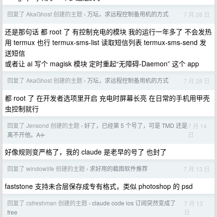
回复了 AkaGhost 创建的主题
万坛，求远程控制备用机的方式
7 月 28 日
›
还是那句话 都 root 了 有控制充电的模块 我的运行一年多了 不会发热
用 termux 也行 termux-sms-list 读取短信列表 termux-sms-send 发
送短信
或者让 ai 写个 magisk 模块 定时重起“无障碍-Daemon” 这个 app
回复了 AkaGhost 创建的主题
万坛，求远程控制备用机的方式
7 月 28 日
›
都 root 了 在开发者选项里开启 充电时屏幕长亮 在日常的手机用甲壳
虫控制就行
回复了 Jensond 创建的主题
好了，已经第 5 个号了，可是 TMD 还是
7 月 14
›
日
离不开他。A➗
好像规则变严格了，我的 claude 是老早的号了 也封了
回复了 windowlife 创建的主题
求好用的截图软件推荐
7 月 13 日
›
faststone 支持未合层保存成专有格式，类似 photoshop 的 psd
回复了 csfreshman 创建的主题
claude code ios 订阅突然变成了
7 月 13
›
日
free