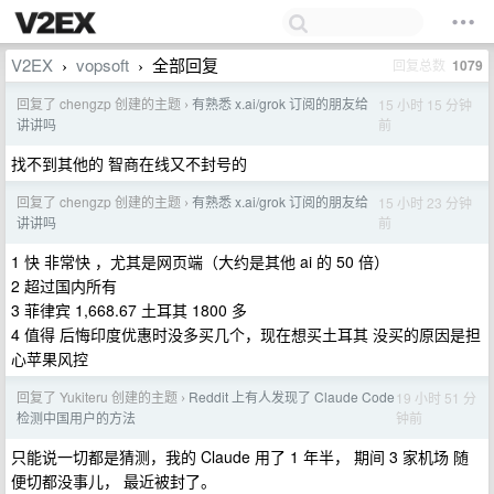
V2EX
vopsoft
全部回复
回复总数
1079
›
›
回复了 chengzp 创建的主题
有熟悉 x.ai/grok 订阅的朋友给
15 小时 15 分钟
›
前
讲讲吗
找不到其他的 智商在线又不封号的
回复了 chengzp 创建的主题
有熟悉 x.ai/grok 订阅的朋友给
15 小时 23 分钟
›
前
讲讲吗
1 快 非常快 ，尤其是网页端（大约是其他 ai 的 50 倍）
2 超过国内所有
3 菲律宾 1,668.67 土耳其 1800 多
4 值得 后悔印度优惠时没多买几个，现在想买土耳其 没买的原因是担
心苹果风控
回复了 Yukiteru 创建的主题
Reddit 上有人发现了 Claude Code
19 小时 51 分
›
钟前
检测中国用户的方法
只能说一切都是猜测，我的 Claude 用了 1 年半， 期间 3 家机场 随
便切都没事儿， 最近被封了。