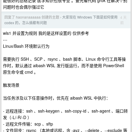
能很好的总结记录 医学知识也很专业 。要光看代码 grok 在解决个别
问题时也会偶尔强过它
回复了 haonanaaaaaa 创建的主题
大家现在 Windows 下面是如何使用
4 天
›
前
codex 的，怎么搞都有问题
wls1 并设置为规则 我的是这样设置的 仅供参考
---
Linux/Bash 环境默认行为
需要执行 SSH 、SCP 、rsync 、bash 脚本、Linux 命令行工具等操
作时，默认通过 aibash WSL 发行版运行，而不是使用 PowerShell
原生命令或 cmd 。
触发场景
当任务涉及以下任意操作时，优先在 aibash WSL 中执行：
- 远程连接：ssh 、ssh-keygen 、ssh-copy-id 、ssh-agent 、端口转
发（-L/-R/-D ）
- 远程文件传输：scp 、sftp
- 文件同步：rsync （本地或远程，含 -avz 、--delete 、--exclude 等