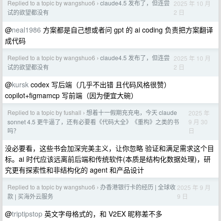
Replied to a topic by wangshuo6
claude4.5 发布了，但连尝
2025 年 10 月
›
2 日
试的欲望都没有
@
neal1986
方案都是自己想或者问 gpt 的 ai coding 负责把方案翻译
成代码
Replied to a topic by wangshuo6
claude4.5 发布了，但连尝
2025 年 10 月
›
2 日
试的欲望都没有
@
kursk
codex 写后端（几乎不出错 且代码风格很赞）
copilot+figmamcp 写前端（因为便宜大碗）
Replied to a topic by fushall
想着十一假期充充电，今天 claude
2025 年
›
9 月 30
sonnet 4.5 更牛逼了，还有必要看《代码大全》《重构》之类的书
日
吗？
没必要看，这些书会加深完美主义，让你忽略 验证和满足需求这个目
标。ai 时代应该远离前后端和传统软件(本质是结构化数据处理)，研
究更有探索性和非结构化的 agent 和产品设计
Replied to a topic by wangshuo6
办香港银行卡的经历 | 全球收
2025 年 9 月
›
9 日
款 | 买海外云服务
@
triptipstop
英文字母格式的，和 V2EX 昵称差不多