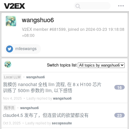
wangshuo6
V2EX member #681599, joined on 2024-03-23 19:18:08
+08:00
mileswangs
Switch topics list
Local LLM
•
wangshuo6
我模仿 nanochat 全栈 llm 流程, 在 8 x H100 芯片
16
训练了 500m 参数的 llm, 以下感悟
Nov 4, 2025 • Lastly replied by
wangshuo6
程序员
•
wangshuo6
claude4.5 发布了，但连尝试的欲望都没有
23
Oct 3, 2025 • Lastly replied by
secopssuite