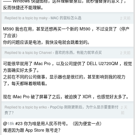
—— Windows 快捷图标，这样理解替身后，就秒懂替身的意义了，
反而快捷还不能理解。
Replied to a topic by maky
MAC 的鼠标怎么选
2 天前
›
M590 我也在用，甚至还想再买一个新的 M590 ，不过没货了（停产
了应该）
你的问题应该是电池，我快没电就会跳着划的。
Replied to a topic by Charvel
喜欢的东西，有能力就早点买
2 天前
›
可能很早就用了 iMac Pro ，以及公司提供了 DELL U2720QM ，视觉
方面确实好太多了。
之前在不同的公司做事，显示器也是很烂的，甚至影响到我的视力
了，每天都眯着眼睛看。
现在 iMac Pro 破了屏幕了之后，被迫换了 XDR ，也感觉好太多了。
Replied to a topic by eriko
PopClip 刚刚更新后，为什么显示要重新付
2 天
›
前
费了？
@
18k
#23 你为啥是用人民币符号。（因为便宜一点）
难道因为跟 App Store 账号走？