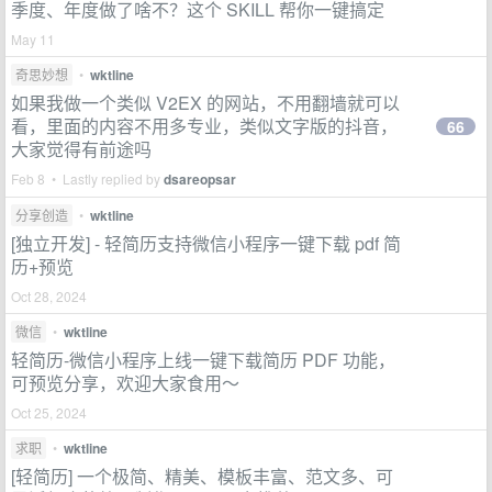
季度、年度做了啥不？这个 SKILL 帮你一键搞定
May 11
奇思妙想
•
wktline
如果我做一个类似 V2EX 的网站，不用翻墙就可以
看，里面的内容不用多专业，类似文字版的抖音，
66
大家觉得有前途吗
Feb 8 • Lastly replied by
dsareopsar
分享创造
•
wktline
[独立开发] - 轻简历支持微信小程序一键下载 pdf 简
历+预览
Oct 28, 2024
微信
•
wktline
轻简历-微信小程序上线一键下载简历 PDF 功能，
可预览分享，欢迎大家食用～
Oct 25, 2024
求职
•
wktline
[轻简历] 一个极简、精美、模板丰富、范文多、可