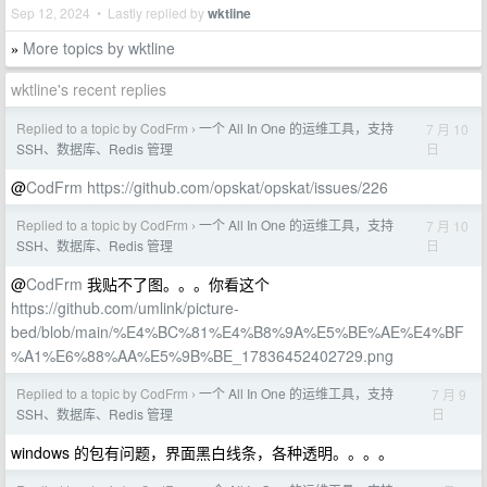
Sep 12, 2024 • Lastly replied by
wktline
More topics by wktline
»
wktline's recent replies
Replied to a topic by CodFrm
一个 All In One 的运维工具，支持
7 月 10
›
日
SSH、数据库、Redis 管理
@
CodFrm
https://github.com/opskat/opskat/issues/226
Replied to a topic by CodFrm
一个 All In One 的运维工具，支持
7 月 10
›
日
SSH、数据库、Redis 管理
@
CodFrm
我贴不了图。。。你看这个
https://github.com/umlink/picture-
bed/blob/main/%E4%BC%81%E4%B8%9A%E5%BE%AE%E4%BF
%A1%E6%88%AA%E5%9B%BE_17836452402729.png
Replied to a topic by CodFrm
一个 All In One 的运维工具，支持
7 月 9
›
日
SSH、数据库、Redis 管理
windows 的包有问题，界面黑白线条，各种透明。。。。