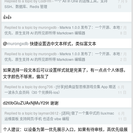
Replied to a topic by CodFrm
一个 All In One 的运维工具，支持
7 月 9
›
日
SSH、数据库、Redis 管理
👍👍
Replied to a topic by murongxdb
Markra 1.0.0 发布了：一个开源、本地
7 月
›
8 日
优先、原生支持 AI 的所见即所得 Markdown 编辑器
@
murongxdb
快捷设置选中文本样式，类似富文本
Replied to a topic by murongxdb
Markra 1.0.0 发布了：一个开源、本地
7 月
›
2 日
优先、原生支持 AI 的所见即所得 Markdown 编辑器
如果选择一段文本后可以设置样式就是完美了，有一点点个人体感，
文字颜色不够黑，偏灰了
Replied to a topic by dong706
[分享]经典益智思维游戏合集 App 赠送
6 月
›
11 日
一波永久会员码（30 个兑换码-ios）
d2t0bGluZUAxNjMuY29t 谢谢
Replied to a topic by layman3612
[送码] 做了一个集中式的 liux/mac
6 月
›
11 日
运维面板 支持网页/手机 也适合 vibe 编程
个人建议：以设备为第一优先展示入口，如果有待审核，高优先级展