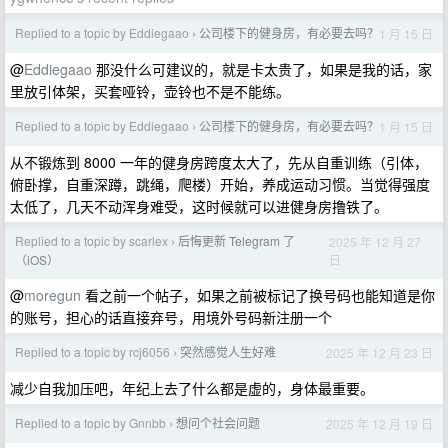
Replied to a topic by Eddiegaao
公司楼下的健身房，有必要去吗？
1 月 15 日
›
@
Eddiegaao
那没什么可建议的，就是卡太贵了，如果是我的话，家
里放引体架，买套哑铃，壶铃也不是不能练。
Replied to a topic by Eddiegaao
公司楼下的健身房，有必要去吗？
1 月 15 日
›
从不锻炼到 8000 一年的健身房跨度太大了，先从自重训练（引体，
俯卧撑，自重深蹲，跳绳，爬楼）开始，养成运动习惯。当觉得强度
太低了，几天不动浑身难受，这时候就可以进健身房撸铁了。
Replied to a topic by scarlex
后悔更新 Telegram 了
2025 年 12 月 27
›
日
（iOS）
@
moregun
看之前一个帖子，如果之前被标记了换号码也能知道是你
的账号，担心的话直接弃号，用境外号码新注册一个
Replied to a topic by rcj6056
突然感觉人生好难
2025 年 12 月 23 日
›
减少自我加压吧，年纪上去了什么都是虚的，身体最重要。
Replied to a topic by Gnnbb
想问个社会问题
2025 年 12 月 19 日
›