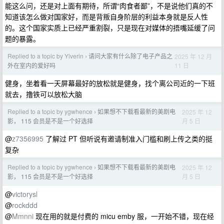
能这么问，还是对上面有期待，所谓“肉食者鄙”，不是说他们真的不
知道该怎么做对国家好，而是背叛自身阶层的利益本身就是反人性
的。这个国家实质上已经严重割裂，只是现在对媒体的捂嘴延缓了问
题的暴露。
Replied to a topic by Yiverin
请问大家有什么除了电子产品之
2025 年 12 月
›
11 日
外在室内的爱好吗
健身，坐着看一天屏幕最好的放松就是健身，找个离公司近的一下班
就去，撸铁可以放松大脑
Replied to a topic by ygwhence
如果想不下载看最新的美剧电
2025 年 12
›
月 5 日
影， 115 会员是不是一个好选择
@
z7356995
了解过 PT 但听说有邀请制准入门槛和刷上传之类的挺
复杂
Replied to a topic by ygwhence
如果想不下载看最新的美剧电
2025 年 12
›
月 5 日
影， 115 会员是不是一个好选择
@
victorysl
@
rockddd
@
Mmnni
现在用的就是付费的 micu emby 服，一开始不错，现在经