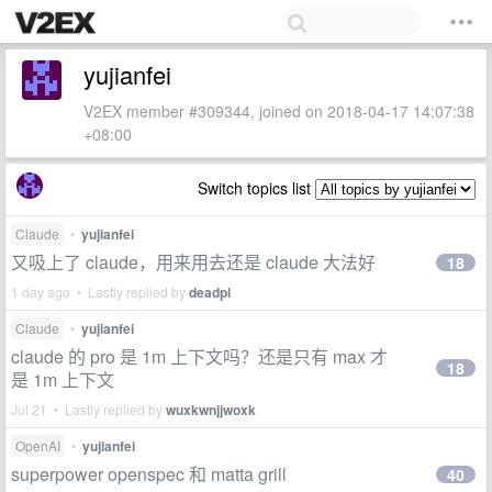
yujianfei
V2EX member #309344, joined on 2018-04-17 14:07:38
+08:00
Switch topics list
Claude
•
yujianfei
又吸上了 claude，用来用去还是 claude 大法好
18
1 day ago • Lastly replied by
deadpl
Claude
•
yujianfei
claude 的 pro 是 1m 上下文吗？还是只有 max 才
18
是 1m 上下文
Jul 21 • Lastly replied by
wuxkwnjjwoxk
OpenAI
•
yujianfei
superpower openspec 和 matta grill
40