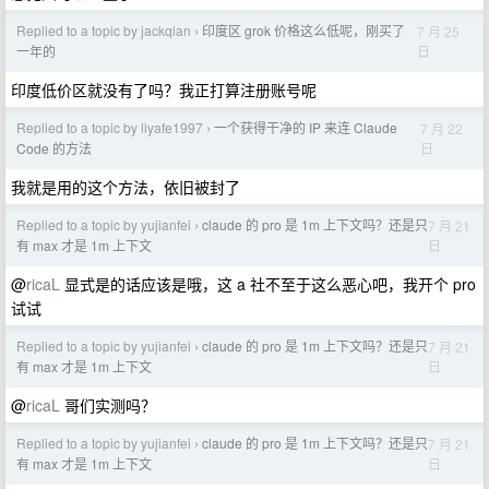
Replied to a topic by jackqian
印度区 grok 价格这么低呢，刚买了
7 月 25
›
日
一年的
印度低价区就没有了吗？我正打算注册账号呢
Replied to a topic by liyafe1997
一个获得干净的 IP 来连 Claude
7 月 22
›
日
Code 的方法
我就是用的这个方法，依旧被封了
Replied to a topic by yujianfei
claude 的 pro 是 1m 上下文吗？还是只
7 月 21
›
日
有 max 才是 1m 上下文
@
ricaL
显式是的话应该是哦，这 a 社不至于这么恶心吧，我开个 pro
试试
Replied to a topic by yujianfei
claude 的 pro 是 1m 上下文吗？还是只
7 月 21
›
日
有 max 才是 1m 上下文
@
ricaL
哥们实测吗？
Replied to a topic by yujianfei
claude 的 pro 是 1m 上下文吗？还是只
7 月 21
›
日
有 max 才是 1m 上下文