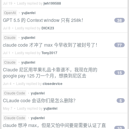
Jul 19 • Lastly replied by
jwh199588
OpenAI
•
yujianfei
GPT 5.5 的 Context window 只有 258k！
38
Jul 8 • Lastly replied by
DICK23
Claude
•
yujianfei
claude code 才冲了 max 今早收到了被封号了！
77
Jul 1 • Lastly replied by
Tony2017
Claude
•
yujianfei
Claude 尼区用苹果礼品卡靠谱不，我现在用的
15
google pay 125 刀一个月，想换到尼区去
Jun 4 • Lastly replied by
closedevice
Claude Code
•
yujianfei
CLaude code 会话你们是怎么删除？
5
May 7 • Lastly replied by
yujianfei
Claude Code
•
yujianfei
claude 想冲 max，但是又怕中间要是需要认证了直
10