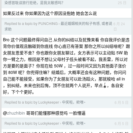
25 日
染感冒耽误旅行拒绝，是我太敏感吗？
如果反过来 你如果因为这个原因没抱她 她会怎么说
Replied to a topic by PUNCHING
最近婚姻相关的帖子有感, 或者说
6 月 24
›
日
求助
Bro 这个问题最终得问自己 从你的纠结以及犹豫来看 你自我评价是违
背你价值观且触碰到你底线 你心底已有答案 那你之所以纠结啥呢？跟
女朋友恩爱不舍？你也跟你女朋友聊过，女方表示可以主动贴 5W 助
你一臂之力，根因是不想让父母村子低头被看不起，我丢雷，所以对
方是要的是面子？你现在给 50W ，过一段时间又因为其他面子涨价
到 80W 呢？你兜得住嘛？结婚后，大概率还会有这种问题，你问问
自己能不能接受，如果你为了女朋友可以赴汤蹈火，那就梭哈 all in
，别纠结，未来也别后悔，顶不住就两个人说开，早点🪀，各自安
好，下个个更好。
Replied to a topic by Luckykeeper
中奖啦，欸嘿~
6 月 5 日
›
@
zhuzhibin
哥哥们能懂那种感觉吗 一脸懵逼
Replied to a topic by Luckykeeper
中奖啦，欸嘿~
6 月 5 日
›