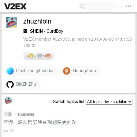
zhuzhibin
🏢
SHEIN
/ CurdBoy
V2EX member #321355, joined on 2018-06-08 14:01:55
+08:00
6
76
73
binzhizhu.github.io/
GuangZhou
BinZhiZhu
Switch topics list
生活
•
zhuzhibin
咨询一波预售房项目规划变更问题
Jun 26