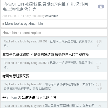
[内推]SHEIN 社招/校招/暑期实习内推(广州/深圳/南
5
京/上海/北京/海外等)
Apr 16, 2023 • Lastly replied by
zhuzhibin
More topics by zhuzhibin
»
zhuzhibin's recent replies
Replied to a topic by seagull7558
已婚人士给点建议吧，我真的很纠
5 天
›
前
结。
其次是老哥你结婚 不是你爸妈结婚 遵循你自己的主观选择
Replied to a topic by seagull7558
已婚人士给点建议吧，我真的很纠
5 天
›
前
结。
老哥你想既要又要
Replied to a topic by leeyin98
刚办完父亲丧事难过想抱会，女友怕传
6 月
›
26 日
染感冒耽误旅行拒绝，是我太敏感吗？
@
iamtom
怎么说铁铁 我太活跃了吗
Replied to a topic by leeyin98
刚办完父亲丧事难过想抱会，女友怕传
6 月
›