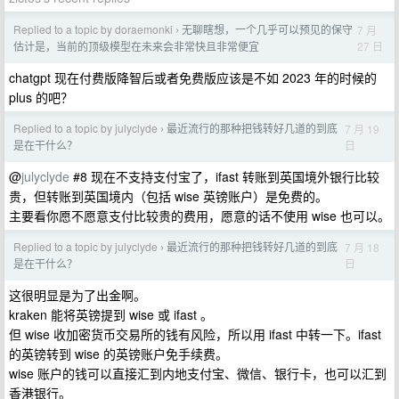
Replied to a topic by doraemonki
无聊瞎想，一个几乎可以预见的保守
7 月
›
27 日
估计是，当前的顶级模型在未来会非常快且非常便宜
chatgpt 现在付费版降智后或者免费版应该是不如 2023 年的时候的
plus 的吧？
Replied to a topic by julyclyde
最近流行的那种把钱转好几道的到底
7 月 19
›
日
是在干什么？
@
julyclyde
#8 现在不支持支付宝了，ifast 转账到英国境外银行比较
贵，但转账到英国境内（包括 wise 英镑账户）是免费的。
主要看你愿不愿意支付比较贵的费用，愿意的话不使用 wise 也可以。
Replied to a topic by julyclyde
最近流行的那种把钱转好几道的到底
7 月 18
›
日
是在干什么？
这很明显是为了出金啊。
kraken 能将英镑提到 wise 或 ifast 。
但 wise 收加密货币交易所的钱有风险，所以用 ifast 中转一下。ifast
的英镑转到 wise 的英镑账户免手续费。
wise 账户的钱可以直接汇到内地支付宝、微信、银行卡，也可以汇到
香港银行。