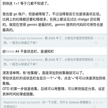
到快连 1+1 等于几都不知道了。
我也是 go 账户，但是被降智了。不过没降智前它也是很喜欢反驳。
比网上的杠精都还要杠精很多，在网上都没见过比 chatgpt 还杠精
的。我现在觉得 gemini 是最好的，gemini 提供的代码的可用性也是
最高的。
Replied to a topic by bamxme
都 2026 年了，大家在外面突然想到东
7 月 16
›
日
西，一般怎么快速记下来？
@
zictos
#4 不是状态栏，是通知栏
Replied to a topic by bamxme
都 2026 年了，大家在外面突然想到东
7 月 16
›
日
西，一般怎么快速记下来？
滴答清单啊，有“收集箱”。直接添加到收集箱就可以了。
常驻状态栏的话状态栏会显示一个“+”号，点击“+”号可以快速添加到收
集箱。
GTD 的第一步就是收集，后续可以再整理，可以移到指定分类，设定
具体时间处理或提醒。
Replied to a topic by liuxm6
问一下大家，为什么 Outlook 邮箱那么
6 月 20
›
日
不受待见？