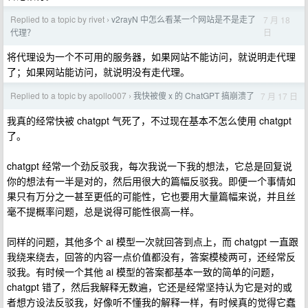
Replied to a topic by rivet
v2rayN 中怎么看某一个网站是不是走了
7 月 18
›
日
代理？
将代理设为一个不可用的服务器，如果网站不能访问，就说明走代理
了；如果网站能访问，就说明没有走代理。
Replied to a topic by apollo007
我快被傻 x 的 ChatGPT 搞崩溃了
7 月 17 日
›
我真的经常快被 chatgpt 气死了，不过现在基本不怎么使用 chatgpt
了。
chatgpt 经常一个劲反驳我，每次我说一下我的想法，它总是回复说
你的想法有一半是对的，然后用很大的篇幅反驳我。即便一个事情如
果只有万分之一甚至更低的可能性，它也要用大量篇幅来说，并且丝
毫不提概率问题，总是说得可能性很高一样。
同样的问题，其他多个 ai 模型一次就回答到点上，而 chatgpt 一直跟
我绕来绕去，回答的内容一点价值都没有，答案模棱两可，还经常反
驳我。有时候一个其他 ai 模型的答案都基本一致的简单的问题，
chatgpt 错了，然后我解释无数遍，它还是经常坚持认为它是对的或
者想方设法反驳我，好像听不懂我的解释一样，有时候真的觉得它蠢