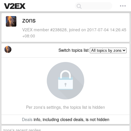
zons
V2EX member #238628, joined on 2017-07-04 14:26:45
+08:00
Switch topics list
Per zons's settings, the topics list is hidden
Deals
info, including closed deals, is not hidden
zons's recent replies