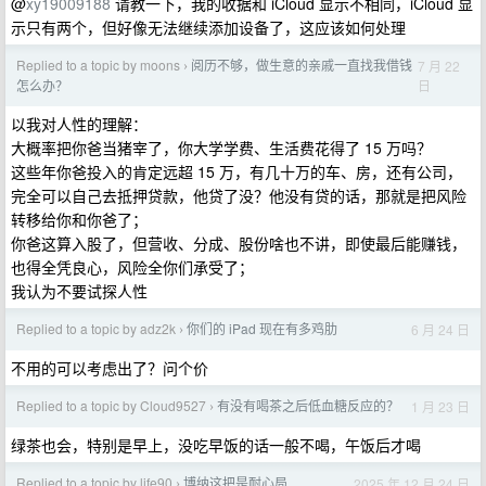
@
xy19009188
请教一下，我的收据和 iCloud 显示不相同，iCloud 显
示只有两个，但好像无法继续添加设备了，这应该如何处理
Replied to a topic by moons
阅历不够，做生意的亲戚一直找我借钱
7 月 22
›
日
怎么办？
以我对人性的理解：
大概率把你爸当猪宰了，你大学学费、生活费花得了 15 万吗？
这些年你爸投入的肯定远超 15 万，有几十万的车、房，还有公司，
完全可以自己去抵押贷款，他贷了没？他没有贷的话，那就是把风险
转移给你和你爸了；
你爸这算入股了，但营收、分成、股份啥也不讲，即使最后能赚钱，
也得全凭良心，风险全你们承受了；
我认为不要试探人性
Replied to a topic by adz2k
你们的 iPad 现在有多鸡肋
6 月 24 日
›
不用的可以考虑出了？问个价
Replied to a topic by Cloud9527
有没有喝茶之后低血糖反应的？
1 月 23 日
›
绿茶也会，特别是早上，没吃早饭的话一般不喝，午饭后才喝
Replied to a topic by life90
博纳这把是耐心局
2025 年 12 月 24 日
›