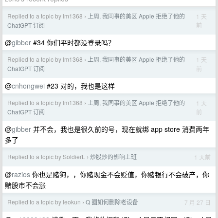
Replied to a topic by lm1368
上周, 我同事的美区 Apple 拒绝了他的
1 天
›
前
ChatGPT 订阅
@
gibber
#34 你们平时都没登录吗？
Replied to a topic by lm1368
上周, 我同事的美区 Apple 拒绝了他的
1 天
›
前
ChatGPT 订阅
@
cnhongwei
#23 对的，我也是这样
Replied to a topic by lm1368
上周, 我同事的美区 Apple 拒绝了他的
1 天
›
前
ChatGPT 订阅
@
gibber
并不会，我也是很久前的号，现在就绑 app store 消费两年
多了
Replied to a topic by SoldierL
炒股炒的影响上班
1 天前
›
@
razios
你也是赌狗，，你赌现金不会贬值，你赌银行不会破产，你
赌股市不会涨
Replied to a topic by leokun
Q 圈如何删除老设备
7 月 27 日
›