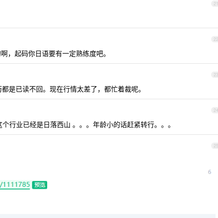
2
2
的啊，起码你日语要有一定熟练度吧。
2
简历都是已读不回。现在行情太差了，都忙着裁呢。
2
，这个行业已经是日落西山 。。。年龄小的话赶紧转行。。。
2