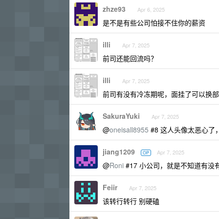
zhze93
Apr 6, 2025
是不是有些公司怕接不住你的薪资
illi
Apr 7, 2025
前司还能回流吗？
illi
Apr 7, 2025
前司有没有冷冻期呢，面挂了可以换部
SakuraYuki
Apr 7, 2025
@
oneisall8955
#8 这人头像太恶心了，早
jiang1209
Apr 7, 2025
OP
@
Roni
#17 小公司，就是不知道有没
Feiir
Apr 7, 2025
该转行转行 别硬磕