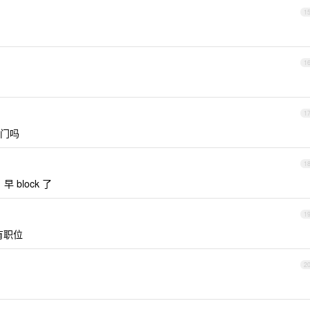
1
1
1
门吗
1
 block 了
1
有职位
2