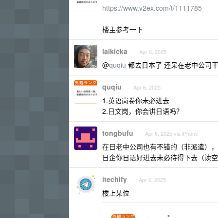
https://www.v2ex.com/t/1111785
楼主参考一下
laikicka
Apr 6, 2025
@
quqiu
都去日本了 还呆在老中公司干什么
quqiu
Apr 6, 2025
1.英语岗卷你未必进去
2.日文岗，你会讲日语吗？
tongbufu
Apr 6, 2025 via iPhone
在日老中公司也有不错的（非派遣），
日企你日语好进去未必待得下去（读空
itechify
Apr 6, 2025
楼上某位