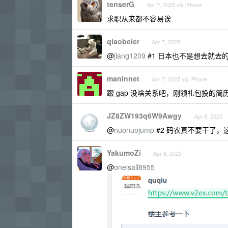
tenserG
Apr 7, 2025 via iPhone
求职从来都不容易诶
qiaobeier
Apr 7, 2025
@
jiang1209
#1 日本也不是想去就去
maninnet
Apr 7, 2025 via iPhone
跟 gap 没啥关系吧，刚领礼包投的
JZ8ZW193q6W9Awgy
Apr 8, 2025
@
nuonuojump
#2 码农真不要干了
YakumoZi
Apr 8, 2025
@
oneisall8955