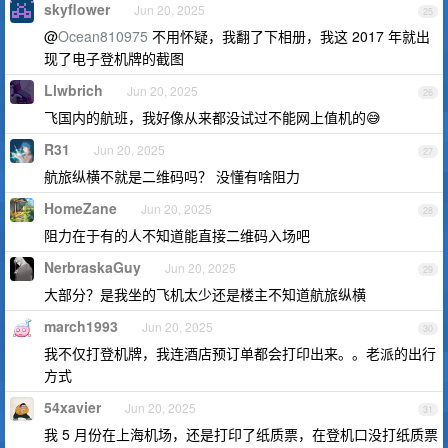
skyflower
Jun 20, 2025
25
@
Ocean810975
不用怀疑，我翻了下相册，我这 2017 年就出
现了电子登机牌的截图
Llwbrich
Jun 20, 2025
26
飞国内的航班，我好像从来都没试过不能网上值机的😅
R31
Jun 20, 2025
27
航旅纵横不就是二维码吗？ 没懂有啥阻力
HomeZane
Jun 20, 2025
28
阻力在于有的人不知道能直接二维码入场吧
NerbraskaGuy
Jun 20, 2025
29
大部分？是我坐的飞机太少还是楼主不知道航旅纵横
march1993
Jun 20, 2025
30
我不仅打登机牌，我连酒店预订单都会打印出来。。老派的出行
方式
54xavier
Jun 20, 2025
31
我 5 月份在上海机场，还是打印了纸质票，在登机口没打纸质票