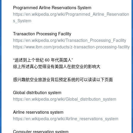
Programmed Airline Reservations System
https://en.wikipedia.org/wiki/Programmed_Airline_Reservation
s_System
Transaction Processing Facility
https://en.wikipedia.org/wiki/Transaction_Processing_Facility
https://www.ibm.com/products/z-transaction-processing-facility
“追述到上个世纪 60 年代英国人”
综上所述真心觉得没有美国人在航空业的影响大
感兴趣航空业旅游业背后预定系统的可以读读以下页面
Global distribution system
https://en.wikipedia.org/wiki/Global_distribution_system
Airline reservations system
https://en.wikipedia.org/wiki/Airline_reservations_system
Computer reservation system