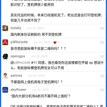
脸识别了，登机牌很少能用到
其实托运的时候，本来已经值机完了，柜台还是会打印登机牌，
但是几乎也用不到了
luziafy
Jun 20, 2025
10
国内刷身份证刷脸的 用不到登机牌
pWHx3x96
Jun 20, 2025
3
11
我寻思航旅纵横不就是二维码吗？？？
opengps
Jun 20, 2025
12
@
pWHx3x96
#11 同感，我也看到你这层楼都在怀疑 op 想说什
么，有航旅纵横登机牌完全可以不用
sarices
Jun 20, 2025
13
不都是网上值机用电子登机牌吗？？
skyflower
Jun 20, 2025
14
“国内大部分机场&航司不展开网上值机”？
OP 没用过航旅纵横么，里面的电子登机牌不就是二维码么？而