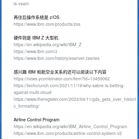
is-vsam
再往后操作系统是 z/OS
https://www.ibm.com/products/zos
硬件则是 IBM Z 大型机
https://en.wikipedia.org/wiki/IBM_Z
https://www.ibm.com/z
https://www.ibm.com/history/eserver-zseries
感兴趣 IBM 和航空业关系的还可以阅读以下内容
https://news.ycombinator.com/item?id=13459062
https://techcrunch.com/2021/11/19/why-sabre-is-betting-
against-multi-cloud/
https://www.theregister.com/2022/04/11/gds_gets_over_histori
c_formatting/
Airline Control Program
https://en.wikipedia.org/wiki/IBM_Airline_Control_Program
https://www.ibm.com/products/airline-control-system-v2