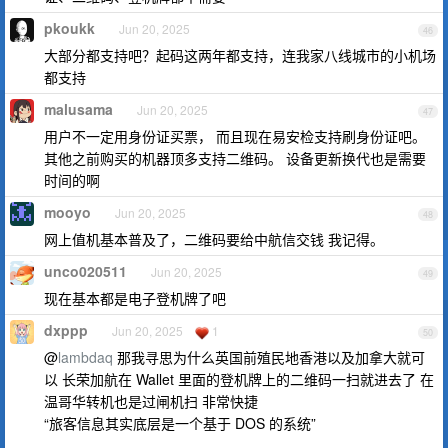
pkoukk
Jun 20, 2025
46
大部分都支持吧？起码这两年都支持，连我家八线城市的小机场
都支持
malusama
Jun 20, 2025
47
用户不一定用身份证买票， 而且现在易安检支持刷身份证吧。
其他之前购买的机器顶多支持二维码。 设备更新换代也是需要
时间的啊
mooyo
Jun 20, 2025
48
网上值机基本普及了，二维码要给中航信交钱 我记得。
unco020511
Jun 20, 2025
49
现在基本都是电子登机牌了吧
dxppp
Jun 20, 2025
1
50
@
lambdaq
那我寻思为什么英国前殖民地香港以及加拿大就可
以 长荣加航在 Wallet 里面的登机牌上的二维码一扫就进去了 在
温哥华转机也是过闸机扫 非常快捷
“旅客信息其实底层是一个基于 DOS 的系统”