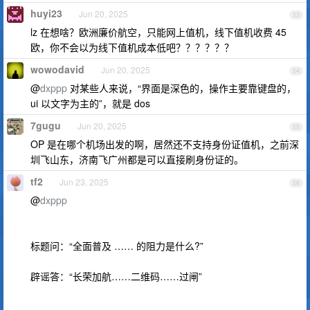
huyi23
Jun 20, 2025
53
lz 在想啥？欧洲廉价航空，只能网上值机，线下值机收费 45
欧，你不会以为线下值机成本低吧？？？？？？
wowodavid
Jun 20, 2025
54
@
dxppp
对某些人来说，“界面是深色的，操作主要靠键盘的，
ui 以文字为主的”，就是 dos
7gugu
Jun 20, 2025
55
OP 是在哪个机场出发的啊，居然还不支持身份证值机，之前深
圳飞山东，济南飞广州都是可以直接刷身份证的。
tf2
Jun 23, 2025
56
@
dxppp
标题问：“全面普及 …… 的阻力是什么?”
辟谣答：“长荣加航……二维码……过闸”