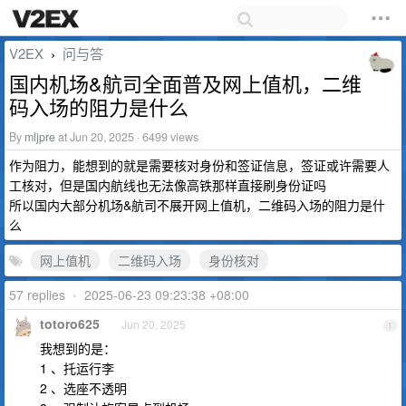
V2EX
问与答
›
国内机场&航司全面普及网上值机，二维
码入场的阻力是什么
By
mljpre
at Jun 20, 2025 · 6499 views
作为阻力，能想到的就是需要核对身份和签证信息，签证或许需要人
工核对，但是国内航线也无法像高铁那样直接刷身份证吗
所以国内大部分机场&航司不展开网上值机，二维码入场的阻力是什
么
网上值机
二维码入场
身份核对
57 replies
•
2025-06-23 09:23:38 +08:00
totoro625
Jun 20, 2025
1
我想到的是：
1 、托运行李
2 、选座不透明