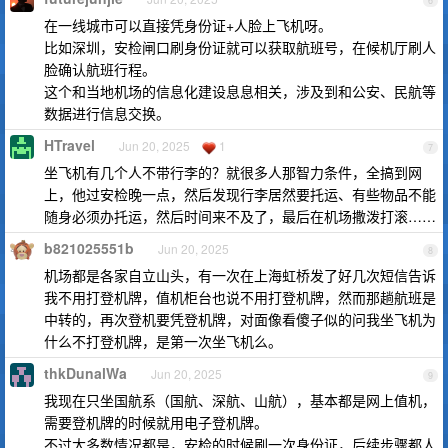
6
在一线城市可以直接凭身份证+人脸上飞机呀。
比如深圳，安检闸口刷身份证就可以获取航班号，在候机厅刷人
脸确认航班行程。
这个和当地机场的信息化建设息息相关，涉及到和公安、民航等
数据进行信息交换。
HTravel
Jun 20, 2025
1
7
坐飞机有几个人不带行李的？就很多人那智力条件，全搞到网
上，他过安检晚一点，然后发现行李居然要托运、有些物品不能
随身必须办托运，然后时间来不及了，最后在机场撒泼打滚……
b821025551b
Jun 20, 2025
8
机场都是各家自立山头，有一次在上海虹桥发了好几次短信告诉
我不用打登机牌，值机柜台也说不用打登机牌，然而那趟航班是
中转的，再次登机要凭登机牌，对面像看傻子似的问我坐飞机为
什么不打登机牌，是第一次坐飞机么。
thkDunalWa
Jun 20, 2025
9
我现在只坐国航系（国航、深航、山航），基本都是网上值机，
需要登机牌的时候就用电子登机牌。
不过大多数情况都是，安检的时候刷一次身份证，后续步骤都人