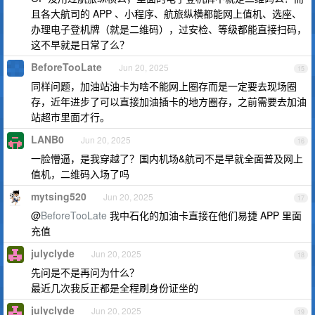
且各大航司的 APP 、小程序、航旅纵横都能网上值机、选座、
办理电子登机牌（就是二维码），过安检、等级都能直接扫码，
这不早就是日常了么？
BeforeTooLate
Jun 20, 2025
15
同样问题，加油站油卡为啥不能网上圈存而是一定要去现场圈
存，近年进步了可以直接加油插卡的地方圈存，之前需要去加油
站超市里面才行。
LANB0
Jun 20, 2025
16
一脸懵逼，是我穿越了？国内机场&航司不是早就全面普及网上
值机，二维码入场了吗
mytsing520
Jun 20, 2025
17
@
BeforeTooLate
我中石化的加油卡直接在他们易捷 APP 里面
充值
julyclyde
Jun 20, 2025
18
先问是不是再问为什么？
最近几次我反正都是全程刷身份证坐的
julyclyde
Jun 20, 2025
19