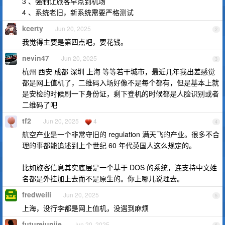
3 、强制让旅客早点到机场
4 、系统老旧，新系统需要严格测试
kcerty
Jun 20, 2025
2
我觉得主要是第四点吧，要花钱。
nevin47
Jun 20, 2025
3
杭州 西安 成都 深圳 上海 等等若干城市，最近几年我出差感觉
都是网上值机了，二维码入场好像不是每个都有，但是基本上就
是安检的时候刷一下身份证，剩下登机的时候都是人脸识别或者
二维码了吧
tf2
Jun 20, 2025
4
4
航空产业是一个非常守旧的 regulation 满天飞的产业。很多不合
理的事都能追述到上个世纪 60 年代英国人这么规定的。
比如旅客信息其实底层是一个基于 DOS 的系统，连支持中文姓
名都是外挂加上去而不是原生的。你上哪儿说理去。
fredweili
Jun 20, 2025
5
上海，没行李都是网上值机，没遇到麻烦
futurejunjie
Jun 20, 2025