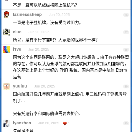
不是一直可以航旅纵横网上值机吗？
lazinesssheep
Jun 20, 2025
36
一直是电子登机牌，没有受到过阻力。
clue
Jun 20, 2025
37
所以，是有平行宇宙吗？大家活的世界不一样？
l1ve
Jun 20, 2025
38
因为这个东西是联网的，联网之大超出你想象... 由于有各种联盟
的存在，你可以认为全球的航司都是联网并且做到互相兼容的，
在这基础上是上个世纪的 PNR 系统，国内基本是中航信 Eterm
运营
yuuluu
Jun 20, 2025
39
国内航班好像几年前开始就是网上值机, 用二维码电子登机牌登
机了...
只有托运行李和国际航班需要去柜台.
iyaozhen
Jun 20, 2025
1
40
先问是不是