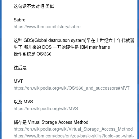
这句话不太对吧 类似
Sabre
https://www.ibm.com/history/sabre
这种 GDS(Global distribution system)早在上世纪六十年代就诞
生了 哪儿来的 DOS 一开始硬件是 IBM mainframe
操作系统是 OS/360
往后是
MVT
https://en.wikipedia.org/wiki/OS/360_and_successors#MVT
以及 MVS
https://en.wikipedia.org/wiki/MVS
储存是 Virtual Storage Access Method
https://en.wikipedia.org/wiki/Virtual_Storage_Access_Method
https://www.ibm.com/docs/en/zos-basic-skills?topic=set-what-