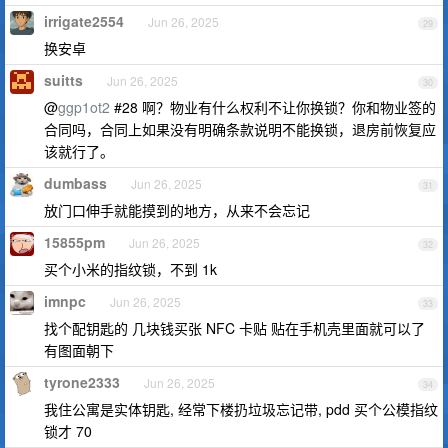
irrigate2554
Jun 26, 2025
29
换安卓
suitts
Jun 26, 2025
30
@
ggp1ot2
#28 啊？物业有什么权利不让你换锁？你和物业签的
合同吗，合同上如果没有明确条款说明不能换锁，退房前恢复应
该就行了。
dumbass
Jun 26, 2025
31
放门口伸手就能摸到的地方，从来不会忘记
15855pm
Jun 26, 2025
32
买个小米的指纹锁，不到 1k
imnpc
Jun 26, 2025
33
找个配钥匙的 几块钱买张 NFC 卡贴 贴在手机壳里面就可以了
有图面朝下
tyrone2333
Jun 26, 2025
34
我住公寓是实体钥匙, 经常下楼扔垃圾忘记带, pdd 买个公模指纹
锁才 70