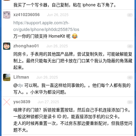
我买了一个写卡器，自己复制，粘在 iphone 右下角了。
xz410236056
Jun 26, 2025
47
https://support.apple.com/zh-
cn/guide/iphone/iph0dc255875/ios
万一你的门锁支持 HomeKit 呢
zhonghao01
Jun 26, 2025
48
同房卡，手表用的其他国产品牌，尝试复制失败，可能破解能复
制上。最终只能每天出门把卡放在门口某个我认为隐蔽的角落藏
起来。
Liftman
Jun 26, 2025
49
@
djv
可以啊。我一直这样给同事做的。。他们每个人都有我的
写入。。小米华为都没问题。
ysc3839
Jun 27, 2025
50
啥牌子的门锁？拆锁按重置按钮，然后自己手机连接添加门卡。
一般这种锁都只是读卡 ID 的，能直接添加手机的公交卡。
走人的时候再重置一次，不过房东那边要重新配对，但我感觉问
题不大。