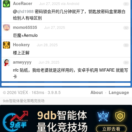
AceRacer
Jun 27, 2025 via Android
51
@
qhd1988
密码锁会开的几分钟就开了，钥匙放密码盒里跟白
给别人有啥区别
momo65535
Jun 27, 2025
52
巨魔+Aemulo
Hookery
Jun 28, 2025
53
楼上正解
amwyyyy
Jun 29, 2025
54
nfc 贴纸，我给老婆就是这样用的，安卓手机用 MIFARE 就能写
卡
© 2026 V2EX · 163ms · 3.9.8.5
About
·
Language
9db智能体量化策略竞技场