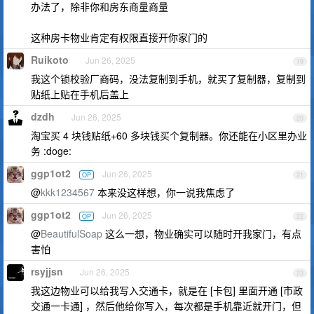
办法了，除非你和房东商量商量
这种房卡物业肯定有权限直接开你家门的
Ruikoto
Jun 26, 2025
19
我这个锁校验厂商码，没法复制到手机，就买了复制器，复制到
贴纸上贴在手机后盖上
dzdh
Jun 26, 2025
20
淘宝买 4 块钱贴纸+60 多块钱买个复制器。你还能在小区里办业
务 :doge:
ggp1ot2
Jun 26, 2025
OP
21
@
kkk1234567
本来没这样想，你一说我焦虑了
ggp1ot2
Jun 26, 2025
OP
22
@
BeautifulSoap
这么一想，物业确实可以随时开我家门，有点
害怕
rsyjjsn
Jun 26, 2025
23
我这边物业可以给我写入交通卡，就是在 [卡包] 里面开通 [市政
交通一卡通] ，然后他给你写入，每次都是手机靠近就开门，但