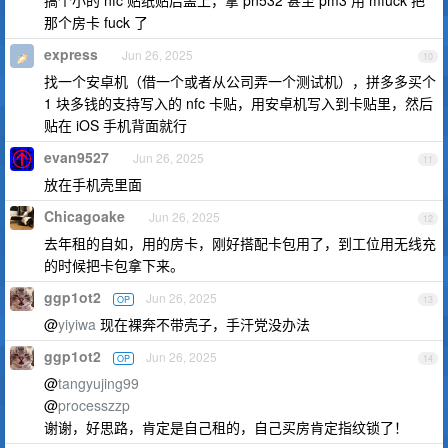
搞个小的 nfc 贴纸贴后盖上，拿 pn532 甚至 pm3 用 mfuck 把
那个房卡 fuck 了
express
Jun 26, 2025
10
找一个安卓机（借一个或者从公司弄一个测试机），拼多多买个
1 块多钱的支持写入的 nfc 卡贴，用安卓机写入到卡贴里，然后
贴在 iOS 手机背面就行
evan9527
Jun 26, 2025
11
放在手机壳里面
Chicagoake
Jun 26, 2025
12
去年租的自如，用的房卡，刚好搭配卡包用了，到工位用无线充
的时候把卡包拿下来。
ggp1ot2
Jun 26, 2025
OP
13
@
yiyiwa
现在裸奔不带壳子，手汗党没办法
ggp1ot2
Jun 26, 2025
OP
14
@
tangyujing99
@
processzzp
谢谢，好思路，肯定是自己租的，自己买房肯定指纹锁了！