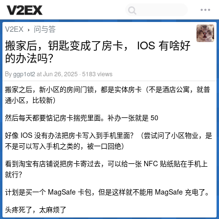
V2EX
问与答
›
搬家后，钥匙变成了房卡， IOS 有啥好
的办法吗？
By
ggp1ot2
at Jun 26, 2025 · 5183 views
搬家之后，新小区的房间门锁，都是实体房卡（不是酒店公寓，就普
通小区，比较新）
然后每天都要惦记房卡揣兜里面。补办一张就是 50
好像 IOS 没有办法把房卡写入到手机里面？（尝试问了小区物业，是
不是可以写入手机之类的，被一口回绝）
看到淘宝有店铺说把房卡寄过去，可以给一张 NFC 贴纸贴在手机上
就行？
计划是买一个 MagSafe 卡包，但是这样就不能用 MagSafe 充电了。
头疼死了，太麻烦了