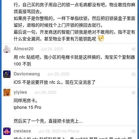
行，自己买的房子用自己的锁一点毛病都没有吧，物业敢找你麻
烦直接骂回去。
如果房子是你整租的，一样下单指纹锁，然后把旧锁装盒子里面
留好，退租的时候找个上门开锁的换回去就行。
最后说一句，开发商送的智能门锁我是绝对不敢用的，指不定有
什么安全漏洞，甚至物业手里有万能钥匙呢
Almost20
Jun 26, 2025
6
用 nfc 贴纸吧，我小区的电梯卡就是这样搞的，淘宝买个复制器
100 不到
Davionwang
Jun 26, 2025
7
iOS 不是说要开放 nfc 么，现在又没消息了
yiyiwa
Jun 26, 2025
8
同样用房卡。
iphone 15 Pro
然后买了一个壳，直接把卡放壳上...
cwxiaos
Jun 26, 2025 via iPhone
9