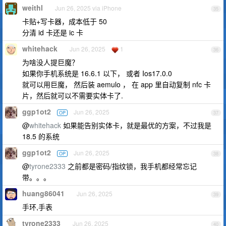
weithl
Jun 26, 2025 via iPhone
35
卡贴+写卡器，成本低于 50
分清 id 卡还是 ic 卡
whitehack
Jun 26, 2025
1
36
为啥没人提巨魔？
如果你手机系统是 16.6.1 以下， 或者 Ios17.0.0
就可以用巨魔， 然后装 aemulo ， 在 app 里自动复制 nfc 卡
片，然后就可以不需要实体卡了.
ggp1ot2
Jun 26, 2025
OP
37
@
whitehack
如果能告别实体卡，就是最优的方案，不过我是
18.5 的系统
ggp1ot2
Jun 26, 2025
OP
38
@
tyrone2333
之前都是密码/指纹锁，我手机都经常忘记
带。。。
huang86041
Jun 26, 2025
39
手环,手表
tyrone2333
Jun 26, 2025
40