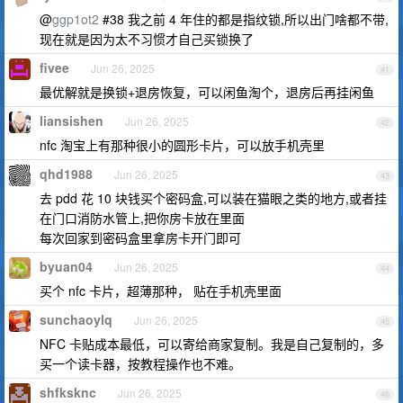
@
ggp1ot2
#38 我之前 4 年住的都是指纹锁,所以出门啥都不带,
现在就是因为太不习惯才自己买锁换了
fivee
Jun 26, 2025
41
最优解就是换锁+退房恢复，可以闲鱼淘个，退房后再挂闲鱼
liansishen
Jun 26, 2025
42
nfc 淘宝上有那种很小的圆形卡片，可以放手机壳里
qhd1988
Jun 26, 2025
43
去 pdd 花 10 块钱买个密码盒,可以装在猫眼之类的地方,或者挂
在门口消防水管上,把你房卡放在里面
每次回家到密码盒里拿房卡开门即可
byuan04
Jun 26, 2025
44
买个 nfc 卡片，超薄那种， 贴在手机壳里面
sunchaoylq
Jun 26, 2025
45
NFC 卡贴成本最低，可以寄给商家复制。我是自己复制的，多
买一个读卡器，按教程操作也不难。
shfksknc
Jun 26, 2025
46