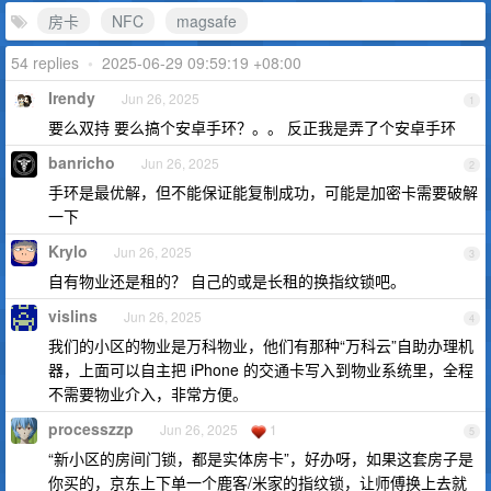
房卡
NFC
magsafe
54 replies
•
2025-06-29 09:59:19 +08:00
Irendy
Jun 26, 2025
1
要么双持 要么搞个安卓手环？。。 反正我是弄了个安卓手环
banricho
Jun 26, 2025
2
手环是最优解，但不能保证能复制成功，可能是加密卡需要破解
一下
Krylo
Jun 26, 2025
3
自有物业还是租的？ 自己的或是长租的换指纹锁吧。
vislins
Jun 26, 2025
4
我们的小区的物业是万科物业，他们有那种“万科云”自助办理机
器，上面可以自主把 iPhone 的交通卡写入到物业系统里，全程
不需要物业介入，非常方便。
processzzp
Jun 26, 2025
1
5
“新小区的房间门锁，都是实体房卡”，好办呀，如果这套房子是
你买的，京东上下单一个鹿客/米家的指纹锁，让师傅换上去就