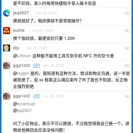
是不扣钱，录入时候用快捷指令录入磁卡信息
jsq2627
Jun 26, 2025
24
换锁就好了。租房换锁不是常规操作？
suitts
Jun 26, 2025
25
换个指纹锁，最便宜的只要 1,200
djv
Jun 26, 2025
26
@
Liftman
这种能不能用工具写到手机 NFC 开的空卡里
ggp1ot2
Jun 26, 2025
OP
27
@
rsyjjsn
是的，我知道有这种方法，尝试和物业沟通，说一半就
被拒绝了，说 xx 租客这么搞后来咋了咋了我也不知道，反正物
业强烈拒绝
ggp1ot2
Jun 26, 2025
OP
28
@
smartruid
@
jsq2627
问了小区物业，表示不可以换锁，不过我觉得我自己换一个，退
租给他换回去应该没啥问题！