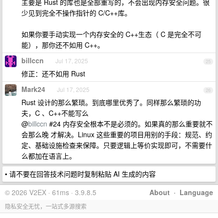
主要是 Rust 的库也是全部重写的，不会出现内存安全问题。很
少见到完全不操作指针的 C/C++库。
如果你要手动实现一个内存安全的 C++生态（ C 是完全不可
能），那你还不如用 C++。
billccn
Jul 17, 2025
25
修正：还不如用 Rust
Mark24
Jul 17, 2025
26
Rust 设计的那么繁琐。到底哪里优秀了。同样那么繁琐的功
夫，C 、C++不能写么
@
billccn
#24 内存安全根本不是必须的。如果真的那么重要就不
会那么晚 才解决。Linux 这些重要的项目用别的手段：规范、约
定、基础设施检查来保障。只要逻辑上等价实现即可，不需要什
么都加在语言上。
• 请不要在回答技术问题时复制粘贴 AI 生成的内容
© 2026 V2EX · 61ms · 3.9.8.5
About
·
Language
隐私安全无忧，一站式多源搜索