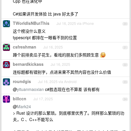
Cpp 也在演化中
C#如果讲开发体验 比 java 好太多了
TWorldIsNButThis
Jul 16, 2025 via iPhone
20
这个榜没什么意义
typescript 都排在一眼看不到的位置
csfreshman
Jul 16, 2025
21
蹲个前排卖瓜子花生，看戏的朋友们多照顾生意
bernardkickass
Jul 16, 2025
22
连标题都有错别字，点进来果不其然内容也没什么价值
roundgis
Jul 16, 2025 via Android
23
@
yituanmaoxian
c#胜态现在也不算差 该有都有
billccn
Jul 17, 2025
24
@
Mark24
> Rust 设计的那么繁琐。到底哪里优秀了。同样那么繁琐的功
夫，C 、C++不能写么