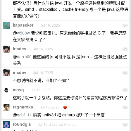
都不认识！等什么时候 java 开发一个原神这种级别的游戏才配
上桌。simd ，stackalloc ，cache friendly 哪一个是 java 这种语
言能好好做的？
kapaseker
Jul 16, 2025
14
@
w568w
我说咋回事儿，原来你给的链接过滤 C 了，我寻思现
在大家都搞 C 了？
irisdev
Jul 16, 2025
15
@
darrh00
他这里的 js 可能不是 js 是 json ，这样还能勉强扯点
关系
irisdev
Jul 16, 2025
16
不想说啥就不说，非加个不如**
movq
Jul 16, 2025
17
这帖子就一个引战贴，你这是要你锐评的语言的程序员都得罪了
ragnaroks
Jul 16, 2025
1
18
@
qcbf111
确实 unity3d 把 csharp 提升了一个高度
roundgis
Jul 16, 2025 via Android
19