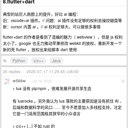
8.flutter+dart
典型的站巨人肩膀上的提升，好比 ai 编程：
旧：vscode+ai 插件。// 问题：ai 插件没有足够的权利去操控磁盘等
新：cursor 内置 ai 。// ai 权利足够大，可以做很多事情
flutter+dart 的作者是看到了混编的魅力（ webview ），但是 js 权利
太小了，google 也无力推动苹果修改 webkit 的放权，重新开发一个
新的壳 flutter ，放权出来给脚本 dart 使用
Python
c/c++
Java
26 replies
•
2025-07-17 11:25:45 +08:00
w568w
Jul 16, 2025
1
> lua 没有 pip/npm ，很难发展开源共享生态
有 luarocks 。另外我认为 lua 落败的主要原因是没有抓住 AI 、
后端和数据科学的风口…… 至今不愿意加入多线程支持，注定
它是一门适用范围极其狭窄的小众语言
> c/c++ [...] 不如 rust 的