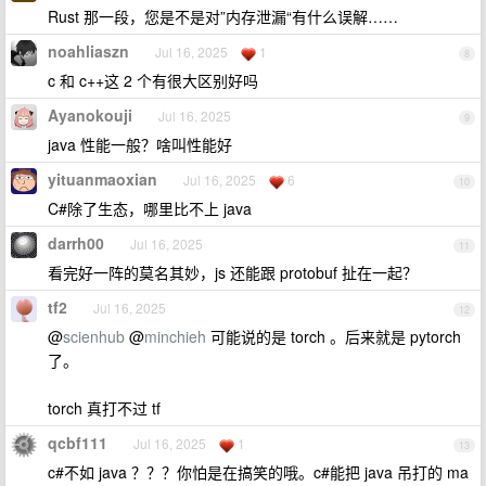
Rust 那一段，您是不是对”内存泄漏“有什么误解……
noahliaszn
Jul 16, 2025
1
8
c 和 c++这 2 个有很大区别好吗
Ayanokouji
Jul 16, 2025
9
java 性能一般？啥叫性能好
yituanmaoxian
Jul 16, 2025
6
10
C#除了生态，哪里比不上 java
darrh00
Jul 16, 2025
11
看完好一阵的莫名其妙，js 还能跟 protobuf 扯在一起？
tf2
Jul 16, 2025
12
@
scienhub
@
minchieh
可能说的是 torch 。后来就是 pytorch
了。
torch 真打不过 tf
qcbf111
Jul 16, 2025
1
13
c#不如 java ？？？你怕是在搞笑的哦。c#能把 java 吊打的 ma