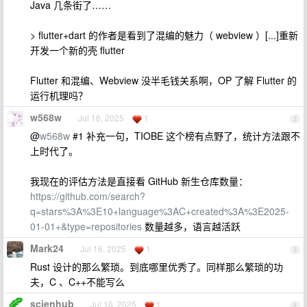
Java 几条街了……
> flutter+dart 的作者是看到了混编的魅力（ webview ）[...]重新
开发一个新的壳 flutter
Flutter 和混编、Webview 没半毛钱关系啊，OP 了解 Flutter 的
运行机理吗？
w568w
Jul 16, 2025
1
2
@
w568w
#1 补充一句，TIOBE 这个榜有点野了，统计方法跟不
上时代了。
我现在的评估方法是直接看 GitHub 新生仓库数量：
https://github.com/search?
q=stars%3A%3E10+language%3AC+created%3A%3E2025-
01-01+&type=repositories
数量越多，语言越活跃
Mark24
Jul 16, 2025
1
3
Rust 设计的那么繁琐。到底哪里优秀了。同样那么繁琐的功
夫，C 、C++不能写么
scienhub
Jul 16, 2025
1
4