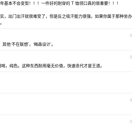
年基本不会变型！！！一件好的耐穿的 T 恤领口真的很重要！！！
实，出门出汗就很难受了，但是反之吸汗能力很强，如果你属于那种坐办
。
， 其他‘不在联想’，‘梅森设计’。
花里胡哨，纯色。这种东西耐用毫无价值，快速迭代才是王道。