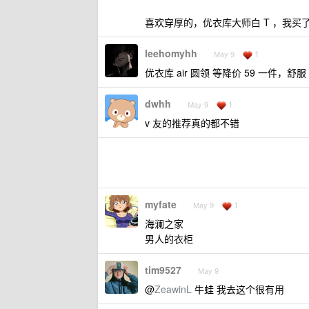
喜欢穿厚的，优衣库大师白 T ，我买
leehomyhh
1
May 9
优衣库 air 圆领 等降价 59 一件，舒服
dwhh
1
May 9
v 友的推荐真的都不错
myfate
1
May 9
海澜之家
男人的衣柜
tim9527
May 9
@
ZeawinL
牛蛙 我去这个很有用