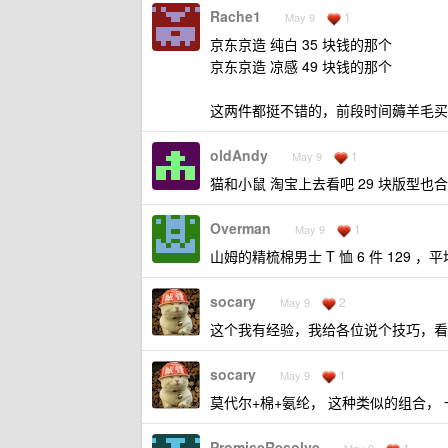
Rache1
1
May 9
京东京造 纯白 35 块钱的那个
京东京造 凉感 49 块钱的那个
这两件都挺不错的，前段时间薅羊毛买
oldAndy
1
May 9
猫和小鼠 淘宝上去看吧 29 块版型也
Overman
1
May 9
山姆的精梳棉男士 T 恤 6 件 129 ，平
socary
2
May 9
这个我有经验，我给各位说个技巧，看
socary
1
May 9
莫代尔+棉+氨纶， 这种类似的组合，
PromiseResolve
1