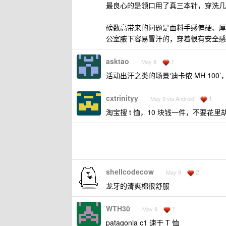
最良心的是领口用了真三本针，穿洗几
磅数高带来的问题是面料手感偏硬、厚
公室腋下容易冒汗的，穿着很有安全感
asktao
1
May 8
活动出汗之类的场景‘迪卡侬 MH 100’
cxtrinityy
1
May 9 via Android
淘宝搜 t 恤，10 块钱一件，不要
shellcodecow
2
May 9
龙牙的清爽棉很舒服
WTH30
1
May 9
patagonia c1 速干 T 恤