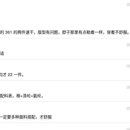
2
的 361 的两件速干，版型有问题，脖子那里有点勒着一样，穿着不舒服
2
合适
2
均才 22 一件。
2
配料表，棉+涤纶+氨纶，
2
 一定要多种面料搭配，才舒服
2