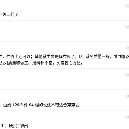
1
升级二代了
1
1
左右一件，性价比还可以；其他就主要是优衣库了，UT 系列质量一般，看到喜
系列质量和做工、用料都不错，买着省心方便。
1
1
山姆 129/6 件 94 棉的也还不错适合穿穿丢
1
T ，我买了两件