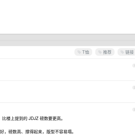
T恤
推荐
链接
恤，比楼上提到的 JDJZ 磅数要更高。
好，磅数高、撑得起来，版型不容易塌。