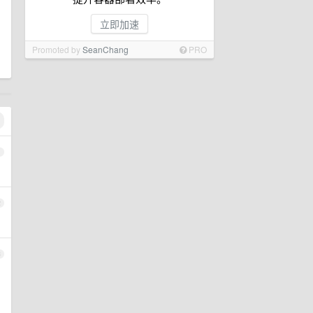
立即加速
Promoted by
SeanChang
PRO
1
2
3