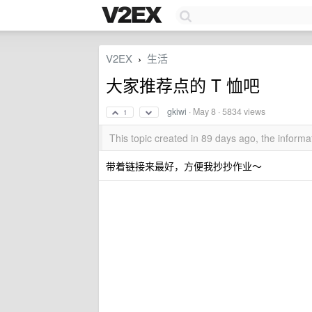
V2EX
生活
›
大家推荐点的 T 恤吧
gkiwi
·
May 8
· 5834 views
1
This topic created in 89 days ago, the infor
带着链接来最好，方便我抄抄作业～