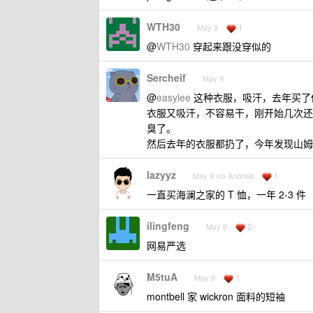
WTH30
1
May 9
@
WTH30
穿起来跟没穿似的
Sercheif
May 9
@
easylee
这种衣服，吸汗，去年买了
衣服又吸汗，不容易干，刚开始几次还
臭了。
然后去年的衣服都扔了，今年发现山姆的 
lazyyz
1
May 9 via Android
一直买海澜之家的 T 恤，一年 2-3 件
ilingfeng
2
May 9
网易严选
M5tuA
1
May 9
montbell 家 wickron 面料的短袖