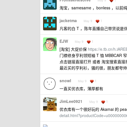
May 9
淘宝，samesame ，bonless
jacketma
1
May 9
凡客的白 T ，陈年直播自己带货说
EJW
1
May 9
[淘宝] 大促价保
https://e.tb.cn/h.i
门襟修身亨利领短袖 T 恤 MBBCAR 
点击链接直接打开 或者 淘宝搜索直接
最近买的亨利衫，骚的很，朋友都夸
snowl
1
May 9
一直买优衣库，薄厚都有
JimLee0921
1
May 9
优衣库有一个很好玩的 Akamai 的 pea
detail.html?productCode=u0000000