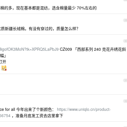
 ，以前纯棉的多，现在基本都是混纺，选含棉量最少 70%左右的
2
是优质新疆长绒棉。有没有穿过的，质量怎么样？
3
AREBigofOK3MoN?tk=XPRQ5LaPbJ9
CZ009 「西部系列 240 克花卉绣花斜
窄幅」
打开
帅
3
3
ce for all 今年出来了个新颜色：
https://www.uniqlo.cn/product-
066754
，准备月底发工资去店里拿下