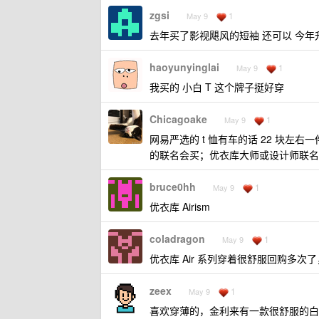
zgsi
1
May 9
去年买了影视飓风的短袖 还可以 今年
haoyunyinglai
1
May 9
我买的 小白 T 这个牌子挺好穿
Chicagoake
1
May 9
网易严选的 t 恤有车的话 22 块
的联名会买；优衣库大师或设计师联名
bruce0hh
1
May 9
优衣库 Airism
coladragon
1
May 9
优衣库 Air 系列穿着很舒服回购多次了，
zeex
1
May 9
喜欢穿薄的，金利来有一款很舒服的白 