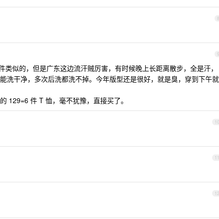
件类似的，但是广东这边流汗贼厉害，有时候晚上长距离散步，全是汗，
能洗干净，多次后洗都洗不掉。今年版型还是很好，就是臭，穿到下午就
129=6 件 T 恤，毫不犹豫，直接买了。
1
1
1