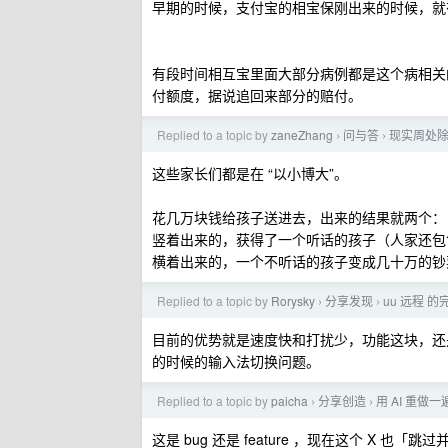
早期的时候，支付宝的相宝保刚出来的时候，就
有段时间相互宝里面大部分病例都是这个病相关
付额度，据说追回来部分的赔付。
Replied to a topic by
zaneZhang
问与答
现实周处
›
›
这些家长们都是在 “以小博大”。
花几万块钱给孩子送进去，出来的结果就两个：
竖着出来的，获得了一个听话的孩子（人家还包
横着出来的，一个不听话的孩子变成几十万的钞
Replied to a topic by
Rorysky
分享发现
uu 远程 
›
›
目前的优势就是速度快和打扰少，功能这块，还是有
的时候的输入法切换问题。
Replied to a topic by
paicha
分享创造
用 AI 重
›
›
这是 bug 还是 feature ，现在这个 X