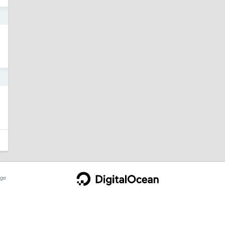
o
o
ge