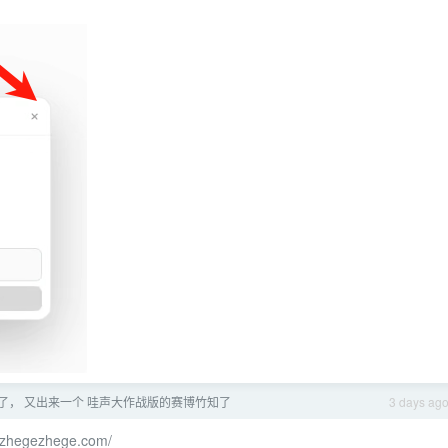
了， 又出来一个 哇声大作战版的赛博竹知了
3 days ag
/azhegezhege.com/