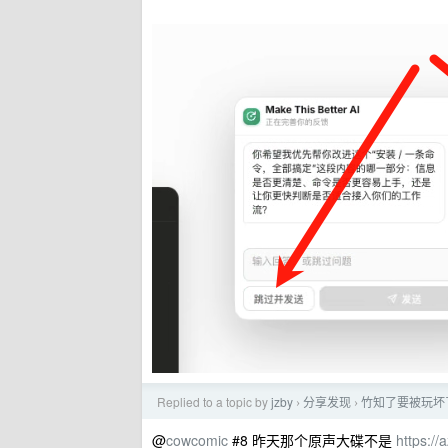
Replied to a topic by
jzby
分享发现
竹知了要被玩坏
›
›
@
cowcomic
#8 昨天那个原声大碟不是
https:/