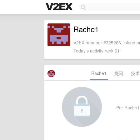
Rache1
V2EX member #325266, joined on
Today's activity rank
611
Rache1
提问
技术
Per Rache1's