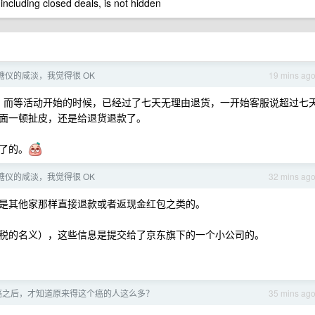
 including closed deals, is not hidden
糖仪的咸淡，我觉得很 OK
19 mins ag
动，而等活动开始的时候，已经过了七天无理由退货，一开始客服说超过七
面一顿扯皮，还是给退货退款了。
了的。
糖仪的咸淡，我觉得很 OK
32 mins ag
是其他家那样直接退款或者返现金红包之类的。
税的名义），这些信息是提交给了京东旗下的一个小公司的。
癌之后，才知道原来得这个癌的人这么多？
35 mins ag