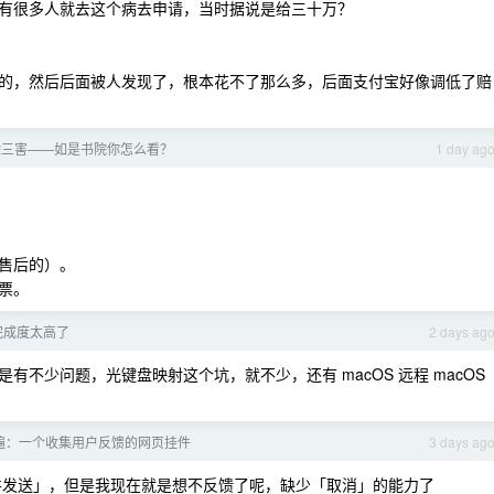
有很多人就去这个病去申请，当时据说是给三十万？
的，然后后面被人发现了，根本花不了那么多，后面支付宝好像调低了赔
除三害——如是书院你怎么看？
1 day ag
售后的）。
票。
的完成度太高了
2 days ag
不少问题，光键盘映射这个坑，就不少，还有 macOS 远程 macOS
做一遍：一个收集用户反馈的网页挂件
3 days ag
 也「跳过并发送」，但是我现在就是想不反馈了呢，缺少「取消」的能力了