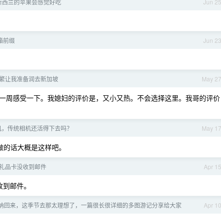
新西兰的苹果会感觉好吃
Jun 2
箱前缀
Jun 2
繁让我准备润去新加坡
May 2
一周感受一下。我媳妇的评价是，又小又热。不会选择这里。我哥的评价
机，传统相机还活得下去吗？
May 1
做的话大概是这样吧。
购买礼品卡没收到邮件
Apr 1
 收到邮件。
纳回来，这季节去那太理想了，一篇很长很详细的多图游记分享给大家
Apr 1