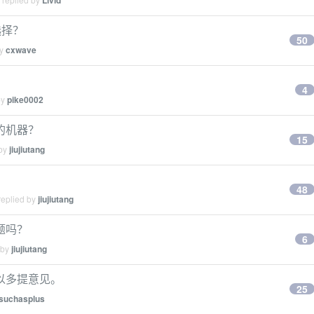
Livid
选择？
50
by
cxwave
4
by
pike0002
的机器？
15
 by
jiujiutang
48
replied by
jiujiutang
题吗？
6
 by
jiujiutang
以多提意见。
25
suchasplus