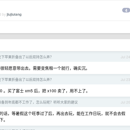
4
ed by
jiujiutang
论下苹果折叠出了以后双持怎么弄？
Jul 2
很小很轻愿意带出去。需要变焦租一个就行，确实沉。
论下苹果折叠出了以后双持怎么弄？
Jul 2
100 。买了富士 xm5 后，把 x100 卖了，用不上了。
准备到年底都不工作了，怎么玩呢？听听大家的建议
Jul 2
的话，等暑假这个旺季过了后，再出去玩，能在工作日玩，就不会去假
下。