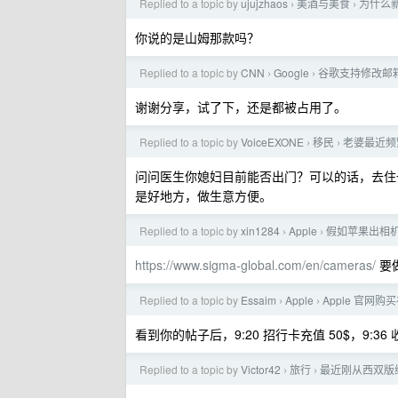
Replied to a topic by
ujujzhaos
美酒与美食
为什么
›
›
你说的是山姆那款吗？
Replied to a topic by
CNN
Google
谷歌支持修改邮
›
›
谢谢分享，试了下，还是都被占用了。
Replied to a topic by
VoiceEXONE
移民
老婆最近频
›
›
问问医生你媳妇目前能否出门？可以的话，去住
是好地方，做生意方便。
Replied to a topic by
xin1284
Apple
假如苹果出相
›
›
https://www.sigma-global.com/en/cameras/
要
Replied to a topic by
Essaim
Apple
Apple 官网
›
›
看到你的帖子后，9:20 招行卡充值 50$，9:36
Replied to a topic by
Victor42
旅行
最近刚从西双版
›
›