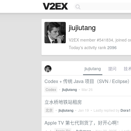
jiujiutang
V2EX member #541834, joined on
Today's activity rank
2096
jiujiutang
提问
技
Codex + 传统 Java 项目（SVN / Ec
Codex
•
jiujiutang
•
Mar 26
立水桥地铁站租房
北京
•
jiujiutang
•
Jan 19
• Lastly replied by
Dora1
Apple TV 第七代到货了，好开心啊！
1
Apple TV
•
•
Nov 29, 2025
• Lastly