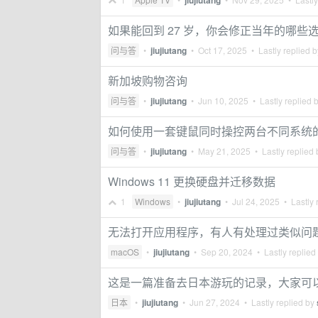
jiujiutang
如果能回到 27 岁，你会修正当年的哪些
问与答
•
jiujiutang
•
Oct 17, 2025
• Lastly replied 
新加坡购物咨询
问与答
•
jiujiutang
•
Jun 10, 2025
• Lastly replied 
如何使用一套键鼠同时操控两台不同系统
问与答
•
jiujiutang
•
May 21, 2025
• Lastly replied
Windows 11 更换硬盘并迁移数据
1
Windows
•
jiujiutang
•
Jul 24, 2025
• Lastly 
无法打开应用程序，有人有处理过类似问
macOS
•
jiujiutang
•
Sep 20, 2024
• Lastly replied
这是一篇准备去日本游玩的记录，大家可
日本
•
jiujiutang
•
Jun 27, 2024
• Lastly replied by