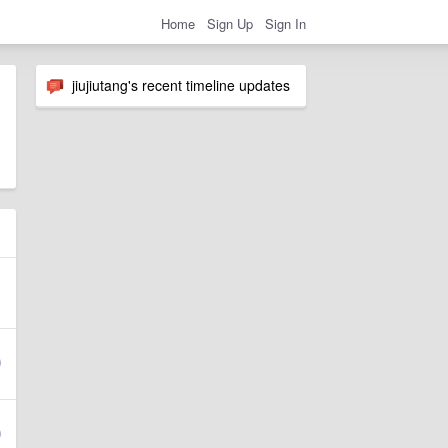
Home
Sign Up
Sign In
jiujiutang's recent timeline updates