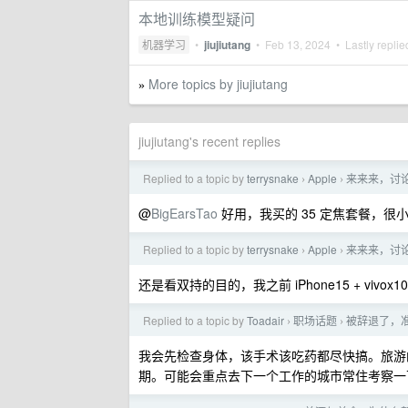
本地训练模型疑问
机器学习
•
jiujiutang
•
Feb 13, 2024
• Lastly repli
More topics by jiujiutang
»
jiujiutang's recent replies
Replied to a topic by
terrysnake
Apple
来来来，讨
›
›
@
BigEarsTao
好用，我买的 35 定焦套餐，
Replied to a topic by
terrysnake
Apple
来来来，讨
›
›
还是看双持的目的，我之前 iPhone15 + vivox
Replied to a topic by
Toadair
职场话题
被辞退了，
›
›
我会先检查身体，该手术该吃药都尽快搞。旅游
期。可能会重点去下一个工作的城市常住考察一