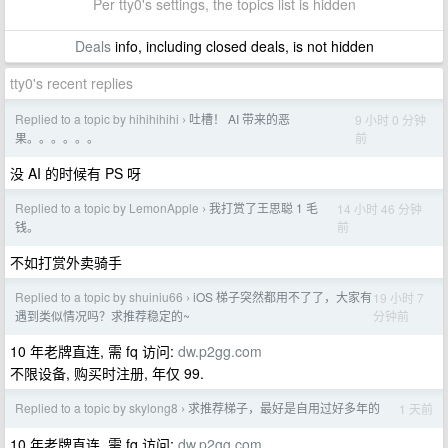
Per tty0's settings, the topics list is hidden
Deals
info, including closed deals, is not hidden
tty0's recent replies
Replied to a topic by hihihihihi
吐槽！ AI 带来的恶
9 小时 0 分钟
›
前
果。。。。。。
没 AI 的时候有 PS 呀
Replied to a topic by LemonApple
我打赏了王思聪 1 毛
14 小时 46 分钟
›
前
钱。
不如打赏外卖骑手
Replied to a topic by shuiniu66
iOS 梯子突然都用不了了，大家有
19 小时 7
›
分钟前
遇到类似情况吗？求推荐稳定的~
10 年老牌直连, 需 fq 访问:
dw.p2gg.com
不限设备, 购买时注册, 年仅 99.
Replied to a topic by skylong8
求推荐梯子，最好是自用过好多年的
1 天前
›
10 年老牌直连, 需 fq 访问:
dw.p2gg.com