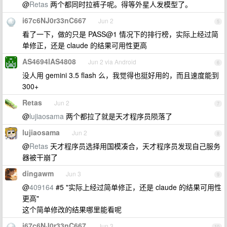
@
Retas
两个都同时拉裤子呢。得等外星人发模型了。
i67c6NJ0r33nC667
Jun 2
5
看了一下，做的只是 PASS@1 情况下的排行榜，实际上经过简
单修正，还是 claude 的结果可用性更高
AS4694lAS4808
Jun 2 via Android
6
没人用 gemini 3.5 flash 么，我觉得也挺好用的，而且速度能到
300+
Retas
Jun 2
7
@
lujiaosama
两个都拉了就是天才程序员陨落了
lujiaosama
Jun 2
8
@
Retas
天才程序员选择用国模凑合，天才程序员发现自己服务
器被干崩了
dingawm
Jun 3
9
@
409164
#5 "实际上经过简单修正，还是 claude 的结果可用性
更高"
这个简单修改的结果哪里能看呢
i67c6NJ0r33nC667
Jun 3
10