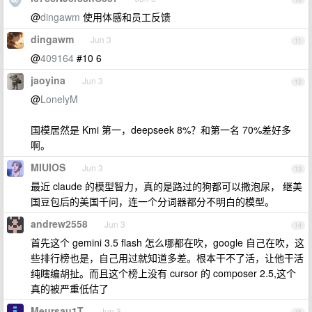
@
dingawm
使用体感和员工反馈
dingawm
Jun 3
11
@
409164
#10 6
jaoyina
Jun 3
12
@
LonelyM
国模居然是 Kmi 第一，deepseek 8%？和第一名 70%差好多
啊。
MIUIOS
Jun 3
13
最近 claude 的模型智力，真的是路过的狗都可以撒泡尿， 继美
国豆包后的美国千问，连一个分词器都分不明白的模型。
andrew2558
Jun 3
14
首先这个 gemini 3.5 flash 怎么哪都在吹，google 自己在吹，这
些排行榜也是，自己用过就知道多差。根本干不了活，让他干活
纯瞎编胡扯。而且这个榜上没有 cursor 的 composer 2.5,这个
真的被严重低估了
Meursau1T
Jun 3