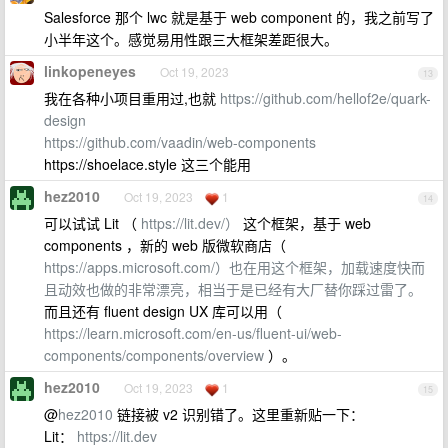
Salesforce 那个 lwc 就是基于 web component 的，我之前写了
小半年这个。感觉易用性跟三大框架差距很大。
linkopeneyes
Oct 19, 2023
13
我在各种小项目重用过,也就
https://github.com/hellof2e/quark-
design
https://github.com/vaadin/web-components
https://shoelace.style 这三个能用
hez2010
Oct 19, 2023
1
14
可以试试 Lit （
https://lit.dev/）
这个框架，基于 web
components ，新的 web 版微软商店（
https://apps.microsoft.com/）也在用这个框架，加载速度快而
且动效也做的非常漂亮，相当于是已经有大厂替你踩过雷了。
而且还有 fluent design UX 库可以用（
https://learn.microsoft.com/en-us/fluent-ui/web-
components/components/overview
）。
hez2010
Oct 19, 2023
1
15
@
hez2010
链接被 v2 识别错了。这里重新贴一下：
Lit：
https://lit.dev