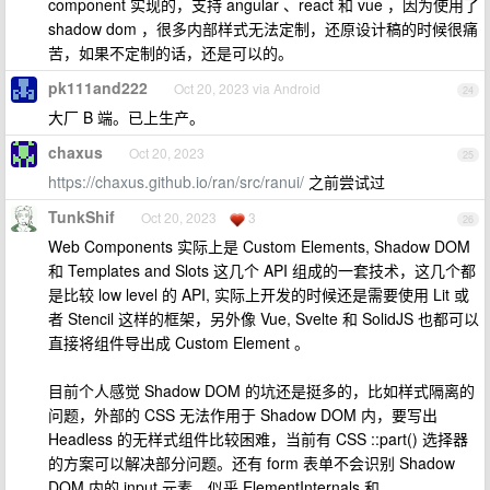
component 实现的，支持 angular 、react 和 vue ，因为使用了
shadow dom ，很多内部样式无法定制，还原设计稿的时候很痛
苦，如果不定制的话，还是可以的。
pk111and222
Oct 20, 2023 via Android
24
大厂 B 端。已上生产。
chaxus
Oct 20, 2023
25
https://chaxus.github.io/ran/src/ranui/
之前尝试过
TunkShif
Oct 20, 2023
3
26
Web Components 实际上是 Custom Elements, Shadow DOM
和 Templates and Slots 这几个 API 组成的一套技术，这几个都
是比较 low level 的 API, 实际上开发的时候还是需要使用 Lit 或
者 Stencil 这样的框架，另外像 Vue, Svelte 和 SolidJS 也都可以
直接将组件导出成 Custom Element 。
目前个人感觉 Shadow DOM 的坑还是挺多的，比如样式隔离的
问题，外部的 CSS 无法作用于 Shadow DOM 内，要写出
Headless 的无样式组件比较困难，当前有 CSS ::part() 选择器
的方案可以解决部分问题。还有 form 表单不会识别 Shadow
DOM 内的 input 元素，似乎 ElementInternals 和