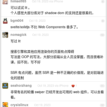
himself65
Oct 19, 2023 via iPhone
8
可以试试 lit 。
个人感觉大部分库对于 shadow dom 的支持还是很差的，
bgm004
Oct 19, 2023
9
svelte/solidjs 不比 Web Components 香多了。
nomagick
Oct 19, 2023
10
写过 lit
搜索引擎和其他应用渲染你的页面有点障碍
写法是 OOP 的写法，大部分前端从业人员没掌握，而且很难补
课，招不到，写不好
SSR 有点问题，虽然 SSR 是一种不正确的价值观，是对前端进
化的抵制
seahorzhang
Oct 19, 2023 via iPhone
1
11
非常有名的轮播 swiper 已经开发出可用的 web 组件，可以去看
看。
crysislinux
Oct 19, 2023
12