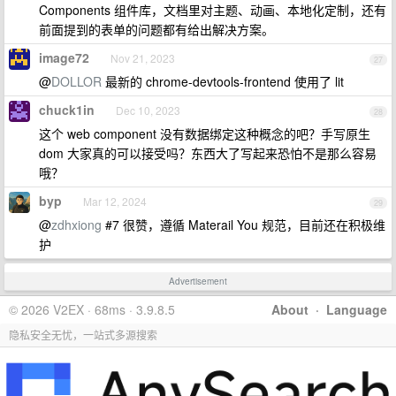
Components 组件库，文档里对主题、动画、本地化定制，还有
前面提到的表单的问题都有给出解决方案。
image72
Nov 21, 2023
27
@
DOLLOR
最新的 chrome-devtools-frontend 使用了 lit
chuck1in
Dec 10, 2023
28
这个 web component 没有数据绑定这种概念的吧？手写原生
dom 大家真的可以接受吗？东西大了写起来恐怕不是那么容易
哦？
byp
Mar 12, 2024
29
@
zdhxiong
#7 很赞，遵循 Materail You 规范，目前还在积极维
护
Advertisement
© 2026 V2EX · 68ms · 3.9.8.5
About
·
Language
隐私安全无忧，一站式多源搜索