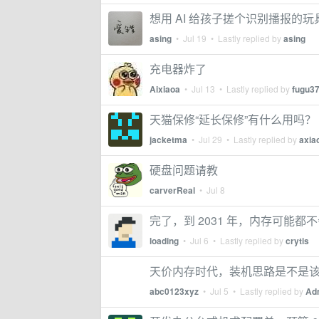
想用 AI 给孩子搓个识别播报的
asing
•
Jul 19
• Lastly replied by
asing
充电器炸了
Aixiaoa
•
Jul 13
• Lastly replied by
fugu3
天猫保修“延长保修”有什么用吗？
jacketma
•
Jul 29
• Lastly replied by
axia
硬盘问题请教
carverReal
•
Jul 8
完了，到 2031 年，内存可能都
loading
•
Jul 6
• Lastly replied by
crytis
天价内存时代，装机思路是不是该
abc0123xyz
•
Jul 5
• Lastly replied by
Ad