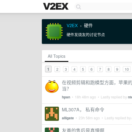
V2EX
硬件
›
硬件发烧友的讨论节点
All Topics
1
2
3
4
5
6
7
8
9
10
在视频剪辑和跑模型方面，苹果的
当？
hpan
•
18h 48m ago
• Lastly replied by
nt
ML307A， 私有命令
alligate
•
23h 58m ago
• Lastly replied by
友善的售后是真慢啊