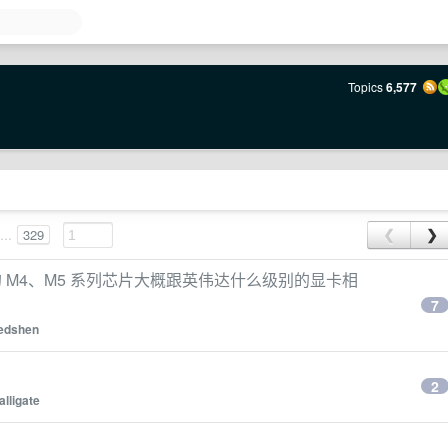
Topics
6,577
...
329
❮
❯
 M4、M5 系列芯片大概跟英伟达什么级别的显卡相
7
edshen
2
alligate