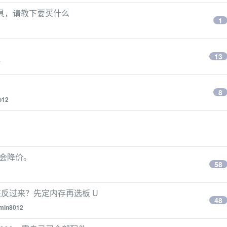
玩具，请教下要买什么
1
13
7
8
o12
不会降价。
58
反过来？先定内存再选板 U
48
min8012