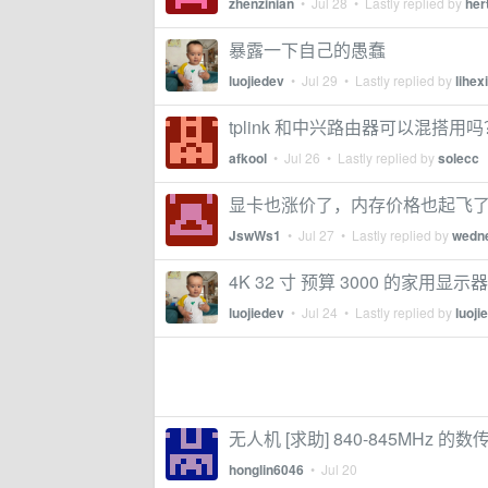
zhenzinian
•
Jul 28
• Lastly replied by
her
暴露一下自己的愚蠢
luojiedev
•
Jul 29
• Lastly replied by
lihex
tplink 和中兴路由器可以混搭用吗
afkool
•
Jul 26
• Lastly replied by
solecc
显卡也涨价了，内存价格也起飞
JswWs1
•
Jul 27
• Lastly replied by
wedn
4K 32 寸 预算 3000 的家用显
luojiedev
•
Jul 24
• Lastly replied by
luoji
无人机 [求助] 840-845MHz 的
honglin6046
•
Jul 20