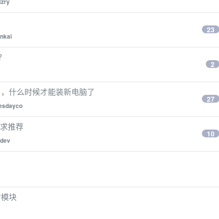
tzry
23
inkai
？
2
了，什么时候才能装新电脑了
27
esdayco
示器求推荐
10
edev
数传模块