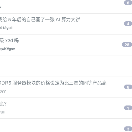
8
w
我给 5 年后的自己画了一张 AI 算力大饼
4
018yuli
 x2d 吗
28
qwKVgsv
GB DDR5 服务器模块的价格设定为比三星的同等产品高
8
077
的么？
1
uli
3