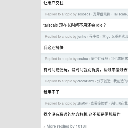
让用户交钱
Replied to a topic by
sososos
宽带症候群
Tails
›
›
tailscale 现在长时间不用还会 idle ？
Replied to a topic by
jenhe
程序员
拿 go 又重新实现
›
›
我这还挺快
Replied to a topic by
ceuiou
宽带症候群
我也来同求
›
›
有时间随便玩，没时间就别折腾，翻过来覆过去
Replied to a topic by
crocoBaby
分享创造
我创造的
›
›
我用不了
Replied to a topic by
zha0w
宽带症候群
请问现在北
›
›
找个没有联通的地方移机 这不都是常规操作
More replies by 1018ji
»