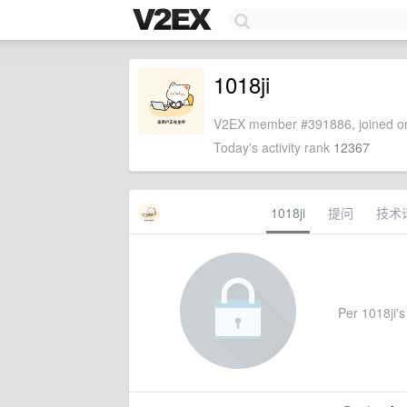
1018ji
V2EX member #391886, joined on
Today's activity rank
12367
1018ji
提问
技术
Per 1018ji's 