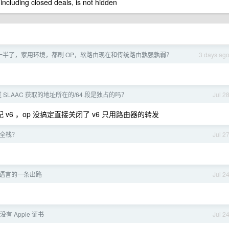
 including closed deals, is not hidden
过了一半了，家用环境，都刷 OP，软路由现在和传统路由孰强孰弱？
3 days ag
通过 SLAAC 获取的地址所在的/64 段是独占的吗？
Jul 2
v6 ，op 没搞定直接关闭了 v6 只用路由器的转发
全栈？
Jul 2
语言的一条出路
Jul 2
有 Apple 证书
Jul 2