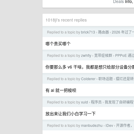
Deals
info,
1018ji's recent replies
Replied to a topic by
brick713
路由器
2026 年
›
›
哪个贵买哪个
Replied to a topic by
zwhfly
宽带症候群
PPPoE 
›
›
你要那么多 v6 干啥，我都是想只给部分设备分配 
Replied to a topic by
Colderer
职场话题
摆烂还是转
›
›
有 ai 就一把梭呗
Replied to a topic by
xuld
程序员
我发现了自研编程
›
›
放出来让我们小白学习一下
Replied to a topic by
manbudezhu
iDev
开源作者，没
›
›