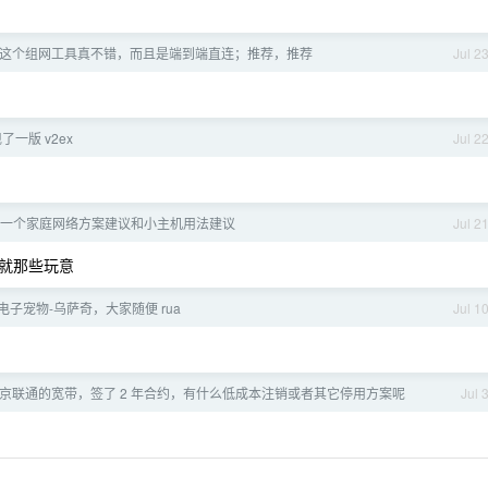
cale,这个组网工具真不错，而且是端到端直连；推荐，推荐
Jul 2
了一版 v2ex
Jul 2
一个家庭网络方案建议和小主机用法建议
Jul 2
就那些玩意
电子宠物-乌萨奇，大家随便 rua
Jul 1
京联通的宽带，签了 2 年合约，有什么低成本注销或者其它停用方案呢
Jul 