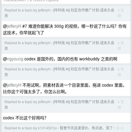
Replied to a topic by jefferyH
[咔咔找 AI] 社区合作推广计划-送永久会
5 天
›
前
员
@
jefferyH
#7 难道你能解决 300g 的视频，哪一秒说了什么吗？你有
这技术，你早就起飞了
Replied to a topic by jefferyH
[咔咔找 AI] 社区合作推广计划-送永久会
6 天
›
前
员
@
ngyoung
codex 是国外的，国内的也有 workbuddy 之类的啊
Replied to a topic by jefferyH
[咔咔找 AI] 社区合作推广计划-送永久会
6 天
›
前
员
@
jefferyH
不用试啊，把素材丢进一个目录里面，拖进 codex 里面，
比你这个可强太多了，你怎么比啊。
Replied to a topic by jefferyH
[咔咔找 AI] 社区合作推广计划-送永久会
6 天
›
前
员
codex 不比这个好用吗？
Replied to a topic by k1314521jx
智普今天这波涨价，有点迷，涨了
7 月 31
›