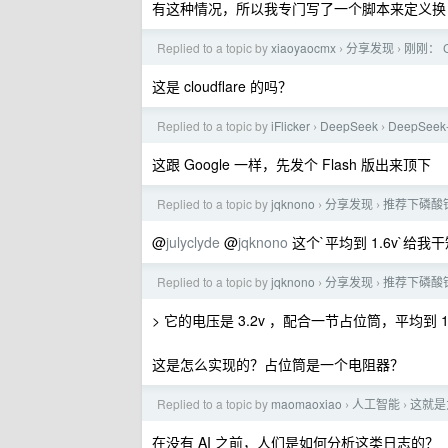
有这种情况，所以我专门写了一个脚本来定义换 ke
Replied to a topic by
xiaoyaocmx
分享发现
刚刚： Cl
›
›
这是 cloudflare 的吗？
Replied to a topic by
iFlicker
DeepSeek
DeepSe
›
›
这跟 Google 一样，先发个 Flash 版出来顶下
Replied to a topic by
jqknono
分享发现
推荐下磷酸
›
›
@
julyclyde
@
jqknono
这个`平均到 1.6v`给我
Replied to a topic by
jqknono
分享发现
推荐下磷酸
›
›
> 它的电压是 3.2v ，配合一节占位筒，平均到 1.
这是怎么实现的？占位筒是一个电阻器？
Replied to a topic by
maomaoxiao
人工智能
这就是
›
›
在没有 AI 之前，人们是如何分析这类日志的？