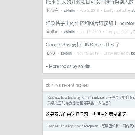
Fork 别人的开源项目可以直接替换别人的 copy
问与答
•
zbinlin
•
Feb 5, 2019
• Lastly replied by
zb
建议帖子里的外链和图片链接加上 noreferrer 或 or
问与答
•
zbinlin
•
Jan 12, 2019
• Lastly replied by
Google dns 支持 DNS-over-TLS 了
DNS
•
zbinlin
•
Nov 15, 2019
• Lastly replied by
bc
More topics by zbinlin
»
zbinlin's recent replies
Replied to a topic by
karashoukpan
程序员
如何看待
›
›
后续的签约需要身份征等其他个人信息？
这是双方自由选择问题，也没有谁强制谁呀
Replied to a topic by
defaqman
宽带症候群
国内网
›
›