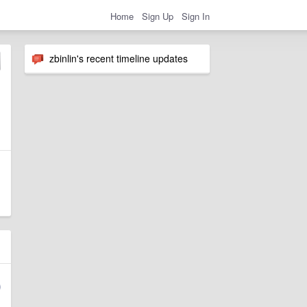
Home
Sign Up
Sign In
zbinlin's recent timeline updates