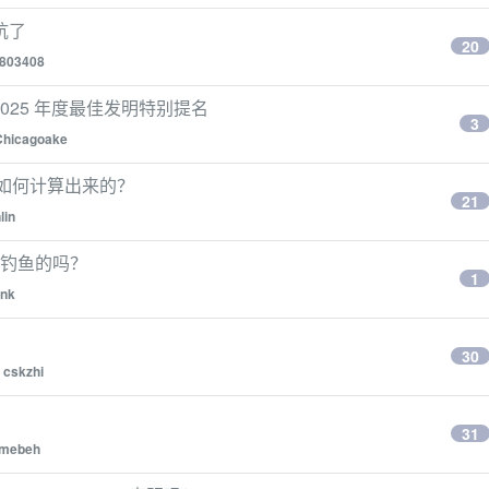
坑了
20
803408
 2025 年度最佳发明特别提名
3
Chicagoake
是如何计算出来的？
21
lin
扩展是钓鱼的吗？
1
ink
30
y
cskzhi
31
mebeh