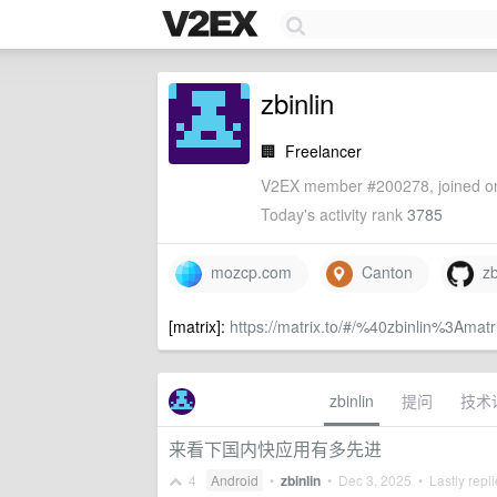
zbinlin
🏢
Freelancer
V2EX member #200278, joined on
Today's activity rank
3785
mozcp.com
Canton
zbi
[matrix]:
https://matrix.to/#/%40zbinlin%3Amatr
zbinlin
提问
技术
来看下国内快应用有多先进
4
Android
•
zbinlin
•
Dec 3, 2025
• Lastly repl