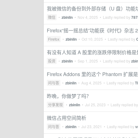
我被微信的备份到外部存储（U 盘）功能
微信
•
zbinlin
•
Nov 4, 2025
• Lastly replied by
787
Firefox“摇一摇总结”功能获《时代》杂志
Firefox
•
zbinlin
•
Oct 10, 2025
• Lastly replied by
有没有人知道 A 股里的涨跌停限制价格
投资
•
zbinlin
•
Sep 1, 2025
• Lastly replied by
zbin
Firefox Addons 里的这个 Phantom 
问与答
•
zbinlin
•
Aug 4, 2025
• Lastly replied by
T
昨晚，你做梦了吗？
分享发现
•
zbinlin
•
Jul 25, 2023
• Lastly replied b
微信占用空间简析
问与答
•
zbinlin
•
Jul 23, 2021
• Lastly replied by
v