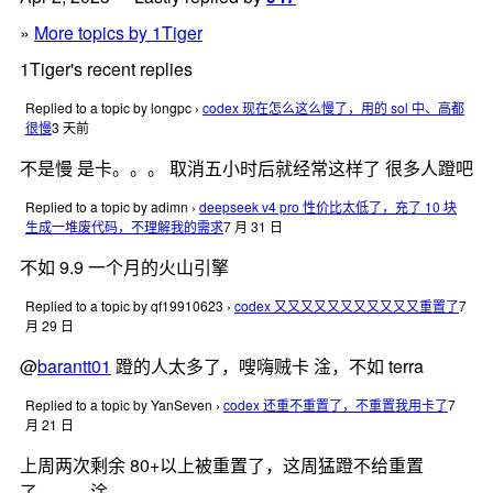
»
More topics by 1Tiger
1Tiger's recent replies
Replied to a topic by longpc
›
codex 现在怎么这么慢了，用的 sol 中、高都
很慢
3 天前
不是慢 是卡。。。 取消五小时后就经常这样了 很多人蹬吧
Replied to a topic by adimn
›
deepseek v4 pro 性价比太低了，充了 10 块
生成一堆废代码，不理解我的需求
7 月 31 日
不如 9.9 一个月的火山引擎
Replied to a topic by qf19910623
›
codex 又又又又又又又又又又又重置了
7
月 29 日
@
barantt01
蹬的人太多了，嗖嗨贼卡 淦，不如 terra
Replied to a topic by YanSeven
›
codex 还重不重置了，不重置我用卡了
7
月 21 日
上周两次剩余 80+以上被重置了，这周猛蹬不给重置
了。。。淦