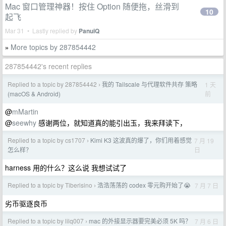
Mac 窗口管理神器！按住 Option 随便拖，丝滑到
10
起飞
Mar 31 • Lastly replied by
PanuiQ
More topics by 287854442
»
287854442's recent replies
Replied to a topic by 287854442
我的 Tailscale 与代理软件共存 策略
1 天
›
前
(macOS & Android)
@
mMartin
@
seewhy
感谢两位，就知道真的能引出玉，我来拜读下，
Replied to a topic by cs1707
Kimi K3 这波真的爆了，你们用着感觉
7 月 19
›
日
怎么样？
harness 用的什么？这么说 我想试试了
Replied to a topic by Tiberisino
浩浩荡荡的 codex 零元购开始了😭
7 月 7 日
›
劣币驱逐良币
Replied to a topic by lilq007
mac 的外接显示器要完美必须 5K 吗？
7 月 6 日
›