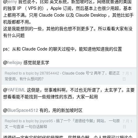
@
jerny
我也说不，比如 英文系统，新加坡时区，网络就普通的美国
的独享 IP （ VPS 的），Apple 订阅，然后基本上也很少用超，基本
上都用不满。只用 Claude Code 以及 Claude Desktop ，其他比如手
机版都都不用。
这是我能想到的一些，其他的我也想不到更多了。所以看看大家有没
有什么问题
ps：从和 Claude Code 的聊天过程中，能知道他知道我的位置
@
hellojay
感觉就是玄学
Replied to a topic by 287854442
Claude Code 号*2 两年了，都还正
7 月 1
›
日
常使用，有什么想问的？
@
YAFEIML
这倒是，世事难料啊，不过也无所谓了，太玄学了。主要
想看看能不能找到一些规律性的东西，大家一起用
@
BlueSpace4512
有的，用的新加坡时区
Replied to a topic by joyce95
搞了一个「道德经今解」网站， 一句原
7 月 1
›
日
文 一句直译 一句白话解释
道德经一定有它的时代的局限性，尽然是今解，个人觉得可以把这个