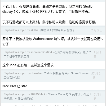
不管几 k ，强烈建议高刷。高刷才是真舒服，我之前的 Studio
display 5K ，换成 4K160 FPS 之后 太爽了，用过就回不去。
玩不玩游戏都可以上高刷，鼠标移动以及窗口拖动的感觉很舒服。
Replied to a topic by aklllw
微软 2FA 好像可以云备份了
7 月 3 日
›
原来不止我被坑微软 Authenticator 坑过呀，被坑过一次就再也没用过
它了
Replied to a topic by snownamida604
在海外看电影没中文，搓了个
7 月 3
›
日
用手机举字幕的工具
这个 idea 挺有趣，虽然没这个需求
Replied to a topic by chenzhe
Yield - 自托管的 App Store Connect 订
7 月 2
›
日
单查看控制台
Nice Bro! 已 star
Replied to a topic by 287854442
Claude Code 号*2 两年了，都还正
7 月 1
›
日
常使用，有什么想问的？