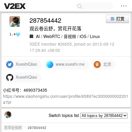
287854442
打赏
观云卷云舒，赏花开花落
1.4
🏢
AI / WebRTC / 音视频 / iOS / Linux
V2EX member #26655, joined on 2012-09-12
17:29:40 +08:00
XueshiQiao
www.xueshi.me
北京
XueshiQiao
小红书号：4690373435
https://www.xiaohongshu.com/user/profile/65897ec3000000002201
47bf
Switch topics list
宽带症候群
•
287854442