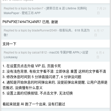
Replied to a topic by burden7
[更新日志 & 送 Lifetime 兑换码]
7 月 21
›
日
MakePaper - 壁纸工坊 APP
P6P4PXE74H4TKJ4NR7 已用, 谢谢
Replied to a topic by bladeRunner2049
极客玩具， 618 先送为
6 月 17
›
日
敬！
支持一下
Replied to a topic by caicai1812
macOS 专属护眼 APP👉远望
6 月 4
›
日
Lookaway
1. 在设置页点击升级 VIP 后, 页面卡死
2. 没有浅色背景, 有些文字看不清: 立即休息 重置 这样的文字看不清
3. 修改休息时间到 5 分钟直接闪退了, 6 分钟没问题
4. 通知是开始休息的时间弹出来的, 没提前弹出来提醒, 让用户选择是
否推迟, 没搞懂有什么意义
5. 设置上面的切换按钮, 不点击文字, 无法切换
看起来就是 AI 跑了一个出来, 没有打磨过