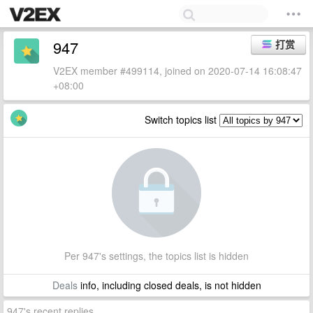
947
打赏
V2EX member #499114, joined on 2020-07-14 16:08:47
+08:00
Switch topics list
Per 947's settings, the topics list is hidden
Deals
info, including closed deals, is not hidden
947's recent replies