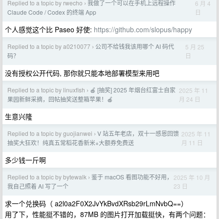
Replied to a topic by rwecho
我做了一个可以在手机上远程操作
6 月 4
›
日
Claude Code / Codex 的终端 App
个人感觉这个比 Paseo 好使:
https://github.com/slopus/happy
Replied to a topic by a0210077
公司不给钱我该用哪个 AI 码代
5 月 25
›
日
码？
没有授权公开代码, 那你就只能本地部署模型来用吧
Replied to a topic by linuxfish
🍎 [抽奖] 2025 年烟台红富士自家
2025 年 11
›
月 24 日
果园新鲜采摘，回帖抽奖送整箱苹果！🍎
生意兴隆
Replied to a topic by guojianwei
V 站五年老店，双十一感恩回馈
2025 年 11
›
月 11 日
抽奖大狂欢！纯真五常稻花香新米+大额券免费送
多少钱一斤啊
Replied to a topic by bytewalk
鉴于 macOS 看图功能不好用，
2025 年 10 月
›
23 日
我自己照着 AI 写了一个
求一个兑换码（ a2l0a2F0X2JvYkBvdXRsb29rLmNvbQ==）
用了下，性能挺不错的，87MB 的图片打开加载挺快，有两个问题：