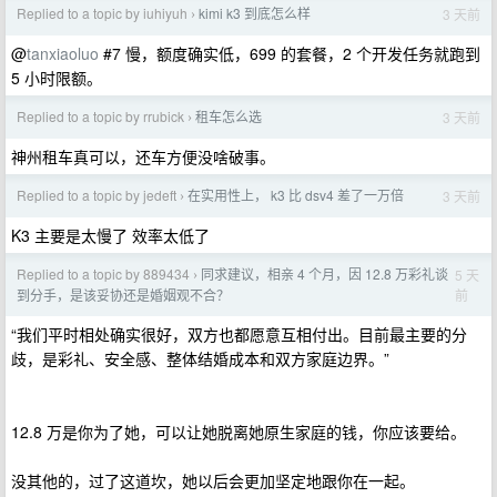
Replied to a topic by iuhiyuh
kimi k3 到底怎么样
3 天前
›
@
tanxiaoluo
#7 慢，额度确实低，699 的套餐，2 个开发任务就跑到
5 小时限额。
Replied to a topic by rrubick
租车怎么选
3 天前
›
神州租车真可以，还车方便没啥破事。
Replied to a topic by jedeft
在实用性上， k3 比 dsv4 差了一万倍
3 天前
›
K3 主要是太慢了 效率太低了
Replied to a topic by 889434
同求建议，相亲 4 个月，因 12.8 万彩礼谈
5 天
›
前
到分手，是该妥协还是婚姻观不合？
“我们平时相处确实很好，双方也都愿意互相付出。目前最主要的分
歧，是彩礼、安全感、整体结婚成本和双方家庭边界。”
12.8 万是你为了她，可以让她脱离她原生家庭的钱，你应该要给。
没其他的，过了这道坎，她以后会更加坚定地跟你在一起。