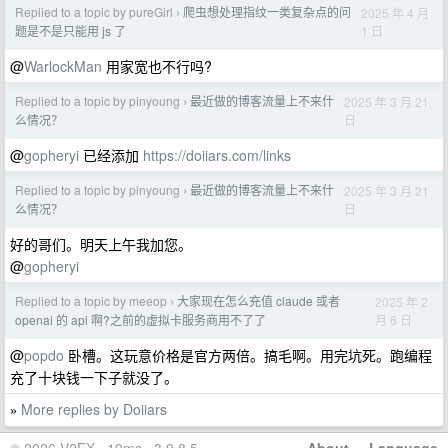
Replied to a topic by pureGirl
爬虫想处理指纹一类复杂点的问
2025 年 4 月
›
1 日
题是不是只能用 js 了
@
WarlockMan
用家宽也不行吗?
Replied to a topic by pinyoung
最近做的博客流量上不来什
2025 年 3 月 21
›
日
么情况？
@
gopheryi
已经添加
https://doiiars.com/links
Replied to a topic by pinyoung
最近做的博客流量上不来什
2025 年 3 月 21
›
日
么情况？
好的哥们。明天上午我加您。
@
gopheryi
Replied to a topic by meeop
大家现在怎么充值 claude 或者
2025 年 2
›
月 6 日
openai 的 api 啊?之前的虚拟卡服务商用不了了
@
popdo
卧槽。这玩意价格是官方两倍。搞毛啊。用完坑死。跑编程
充了十块钱一下子就没了。
More replies by Doiiars
»