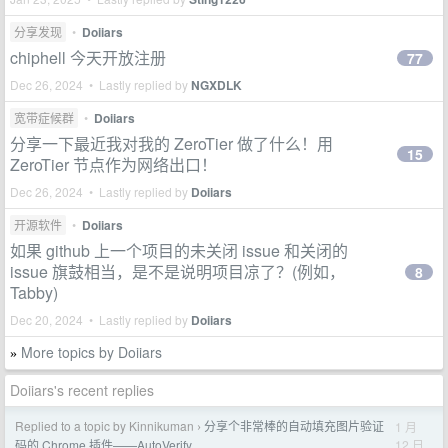
分享发现
•
Doiiars
chiphell 今天开放注册
77
Dec 26, 2024 • Lastly replied by
NGXDLK
宽带症候群
•
Doiiars
分享一下最近我对我的 ZeroTier 做了什么！用
15
ZeroTier 节点作为网络出口！
Dec 26, 2024 • Lastly replied by
Doiiars
开源软件
•
Doiiars
如果 github 上一个项目的未关闭 issue 和关闭的
issue 旗鼓相当，是不是说明项目凉了？(例如，
8
Tabby)
Dec 20, 2024 • Lastly replied by
Doiiars
More topics by Doiiars
»
Doiiars's recent replies
Replied to a topic by Kinnikuman
分享个非常棒的自动填充图片验证
1 月
›
12 日
码的 Chrome 插件——AutoVerify