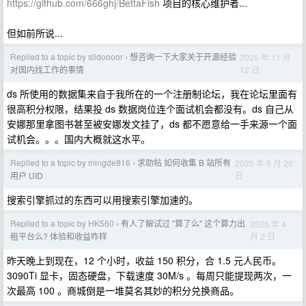
https://github.com/666ghj/BettaFish
项目的核心维护者...
但如前所说...
Replied to a topic by slidoooor
想咨询一下大家关于开源经验
2025 年 11 月
›
12 日
对国内找工作的事情
ds 所使用的数据集来自于我所在的一个注册制论坛，我在论坛里面有
很高积分权限，结果投 ds 数据岗位连个面试机会都没有。ds 自己从
安娜那里拿图书甚至被安娜发文挂了，ds 都不愿意给一手来源一个面
试机会。。。国内大概就这水平。
Replied to a topic by mingde816
求助帖 如何收集 B 站所有
2025 年 5 月 20
›
日
用户 UID
搜索引擎抓过的东西可以用搜索引擎加速的。
Replied to a topic by HK560
有人了解试过 "算了么" 这个算力出
2025 年 4
›
月 2 日
租平台么? 体验和收益咋样
昨天晚上到现在，12 个小时，收益 150 积分，合 1.5 元人民币。
3090Ti 显卡，固态硬盘，下载速度 30M/s 。每周只能提现两次，一
次最高 100 。商城倒是一堆莫名其妙的积分兑换商品。