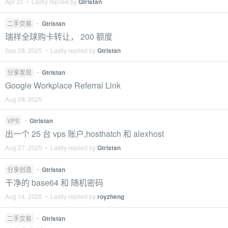
Apr 23 • Lastly replied by
Gtristan
二手交易
•
Gtristan
瑞祥全球购卡转让， 200 额度
Sep 28, 2025 • Lastly replied by
Gtristan
分享发现
•
Gtristan
Google Workplace Referral Link
Aug 28, 2025
VPS
•
Gtristan
出一个 25 台 vps 账户,hosthatch 和 alexhost
Aug 27, 2025 • Lastly replied by
Gtristan
分享创造
•
Gtristan
干净的 base64 和 随机密码
Aug 14, 2025 • Lastly replied by
royzheng
二手交易
•
Gtristan