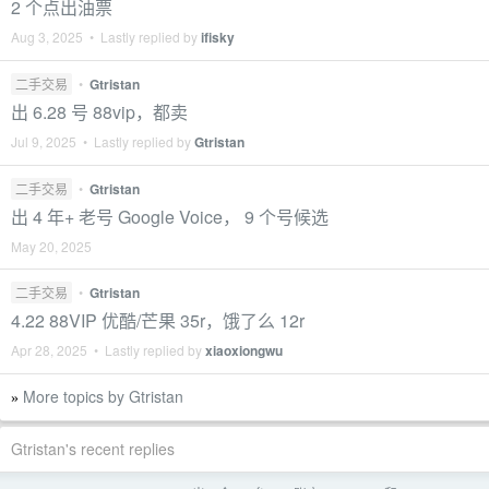
2 个点出油票
Aug 3, 2025 • Lastly replied by
ifisky
二手交易
•
Gtristan
出 6.28 号 88vip，都卖
Jul 9, 2025 • Lastly replied by
Gtristan
二手交易
•
Gtristan
出 4 年+ 老号 Google Voice， 9 个号候选
May 20, 2025
二手交易
•
Gtristan
4.22 88VIP 优酷/芒果 35r，饿了么 12r
Apr 28, 2025 • Lastly replied by
xiaoxiongwu
More topics by Gtristan
»
Gtristan's recent replies