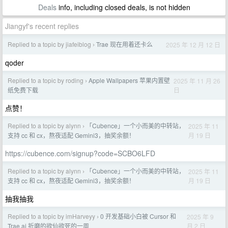
Deals
info, including closed deals, is not hidden
Jiangyf's recent replies
Replied to a topic by jiafeiblog
Trae 现在用着还卡么
2025 年 12 月 12 日
›
qoder
Replied to a topic by roding
Apple Wallpapers 苹果内置壁
2025 年 11 月 26
›
日
纸免费下载
点赞！
Replied to a topic by alynn
「Cubence」一个小而美的中转站，
2025 年 11
›
月 19 日
支持 cc 和 cx，熬夜适配 Gemini3，抽奖余额！
https://cubence.com/signup?code=SCBO6LFD
Replied to a topic by alynn
「Cubence」一个小而美的中转站，
2025 年 11
›
月 19 日
支持 cc 和 cx，熬夜适配 Gemini3，抽奖余额！
抽我抽我
Replied to a topic by imHarveyy
0 开发基础小白被 Cursor 和
2025 年 9
›
月 2 日
Trae.ai 折磨的欲仙欲死的一周