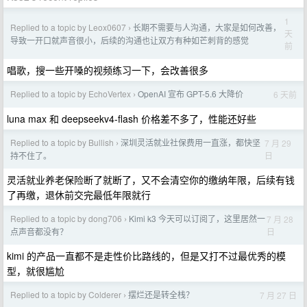
1
Replied to a topic by Leox0607
长期不需要与人沟通，大家是如何改善，
›
天
导致一开口就声音很小，后续的沟通也让双方有种如芒刺背的感觉
前
唱歌，搜一些开嗓的视频练习一下，会改善很多
Replied to a topic by EchoVertex
OpenAI 宣布 GPT-5.6 大降价
6 天前
›
luna max 和 deepseekv4-flash 价格差不多了，性能还好些
Replied to a topic by Bullish
深圳灵活就业社保费用一直涨，都快坚
7 月 29
›
日
持不住了。
灵活就业养老保险断了就断了，又不会清空你的缴纳年限，后续有钱
了再缴，退休前交完最低年限就行
Replied to a topic by dong706
Kimi k3 今天可以订阅了，这里居然一
7 月 28
›
日
点声音都没有？
kimi 的产品一直都不是走性价比路线的，但是又打不过最优秀的模
型，就很尴尬
Replied to a topic by Colderer
摆烂还是转全栈？
7 月 27 日
›