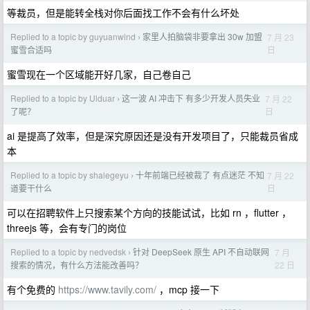
等裁员，但是能转全栈对你后面找工作不会有什么坏处
Replied to a topic by guyuanwind
家里人拍脑袋非要拿出 30w 加盟
7 月 23
›
日
蜜雪合适吗
蜜雪现在一个区域能开好几家，自己卷自己
Replied to a topic by Ulduar
这一波 AI 冲击下 有多少开发人员失业
7 月 22
›
日
了呢？
ai 是提高了效率，但是深究原因还是没有开发项目了，只能裁员省成
本
Replied to a topic by shalegeyu
十年前端已经被裁了 有点迷茫 不知
7 月 22
›
日
道要干什么
可以在招聘软件上只搜索某个方向的技能试试，比如 rn ，flutter ，
threejs 等，会有专门的岗位
Replied to a topic by nedvedsk
针对 DeepSeek 原生 API 不自动联网
7 月
›
22 日
搜索的情况，有什么方法能改善吗？
有个免费的
https://www.tavily.com/
，mcp 接一下